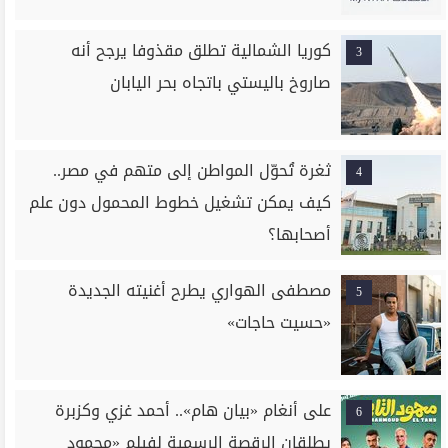
كوريا الشمالية تطلق مقذوفا يرجح أنه
3
صاروخ باليستي باتجاه بحر اليابان
ثغرة تُحوّل المواطن إلى متهم في مصر..
4
كيف يمكن تشغيل خطوط المحمول دون علم
أصحابها؟
مصطفى الهواري يطرح أغنيته الجديدة
5
«حسيت حاجات»
على أنغام «بيان هام».. أحمد غزي وكزبرة
6
يطلقان الرقصة الرسمية لفيلم «محمود