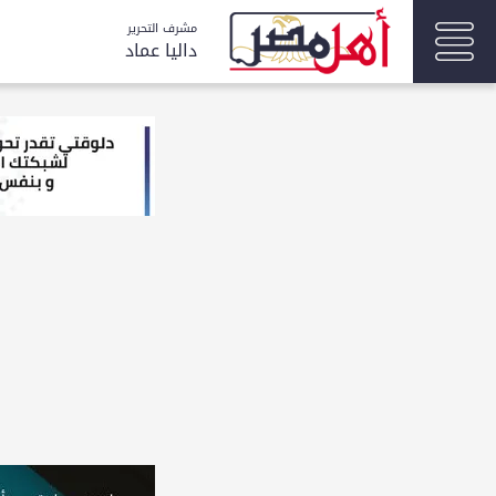
مشرف التحرير
داليا عماد