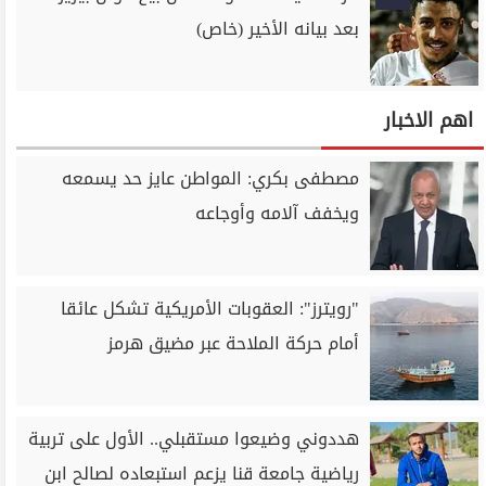
بعد بيانه الأخير (خاص)
اهم الاخبار
مصطفى بكري: المواطن عايز حد يسمعه
ويخفف آلامه وأوجاعه
"رويترز": العقوبات الأمريكية تشكل عائقا
أمام حركة الملاحة عبر مضيق هرمز
هددوني وضيعوا مستقبلي.. الأول على تربية
رياضية جامعة قنا يزعم استبعاده لصالح ابن