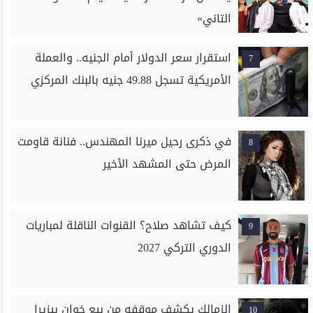
التاني»
استقرار سعر الدولار أمام الجنيه.. والعملة
7
الأمريكية تسجل 49.88 جنيه بالبنك المركزي
في ذكرى رحيل ميرنا المهندس.. فنانة قاومت
8
المرض حتى المشهد الأخير
كيف تشاهد صلاح؟ القنوات الناقلة لمباريات
9
الدوري التركي 2027
الزمالك يكشف موقفه من بيع خوان بيزيرا
10