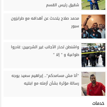
شقيق رئيس القسم
محمد صلاح يتحدث عن أهدافه مع طرابزون
سبور
واشنطن تحذر الأجانب غير الشرعيين: غادروا
طواعية و " إلا "
"أنا مش مسامحكم".. إبراهيم سعيد يوجه
رسالة مؤثرة بشأن أزمته مع ابنتيه
خدمات