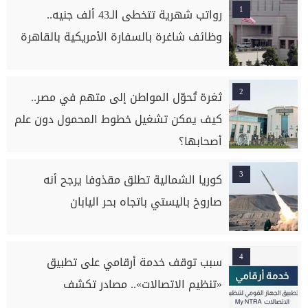
1
رواتب شهرية تتخطى الـ43 ألف جنيه..
وظائف شاغرة بالسفارة الأمريكية بالقاهرة
2
ثغرة تُحوّل المواطن إلى متهم في مصر..
كيف يمكن تشغيل خطوط المحمول دون علم
أصحابها؟
3
كوريا الشمالية تطلق مقذوفا يرجح أنه
صاروخ باليستي باتجاه بحر اليابان
4
سبب توقف خدمة أرقامي على تطبيق
«تنظيم الاتصالات».. مصادر تكشف