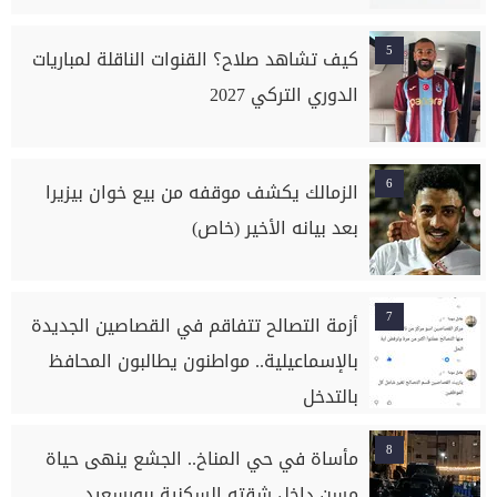
5
كيف تشاهد صلاح؟ القنوات الناقلة لمباريات
الدوري التركي 2027
6
الزمالك يكشف موقفه من بيع خوان بيزيرا
بعد بيانه الأخير (خاص)
7
أزمة التصالح تتفاقم في القصاصين الجديدة
بالإسماعيلية.. مواطنون يطالبون المحافظ
بالتدخل
8
مأساة في حي المناخ.. الجشع ينهى حياة
مسن داخل شقته السكنية ببورسعيد