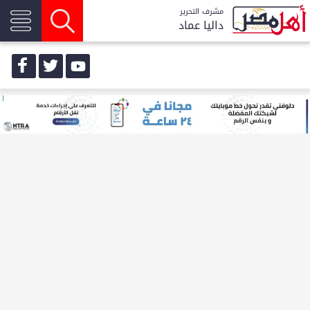
مشرف التحرير
داليا عماد