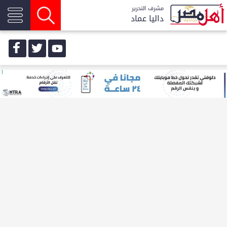
مشرف التحرير
داليا عماد