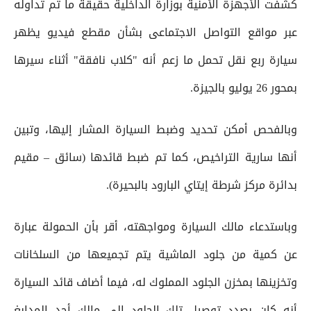
كشفت الأجهزة الأمنية بوزارة الداخلية حقيقة ما تم تداوله
عبر مواقع التواصل الاجتماعى بشأن مقطع فيديو يظهر
سيارة ربع نقل تحمل ما زعم أنه "كلاب نافقة" أثناء سيرها
بمحور 26 يوليو بالجيزة.
وبالفحص أمكن تحديد وضبط السيارة المشار إليها، وتبين
أنها سارية التراخيص، كما تم ضبط قائدها (سائق – مقيم
بدائرة مركز شرطة إيتاي البارود بالبحيرة).
وباستدعاء مالك السيارة ومواجهته، أقر بأن الحمولة عبارة
عن كمية من جلود الماشية يتم تجميعها من السلخانات
وتخزينها بمخزن الجلود المملوك له، فيما أضاف قائد السيارة
أنه كان بصدد توصيل تلك الجلود إلى مالك أحد المدابغ