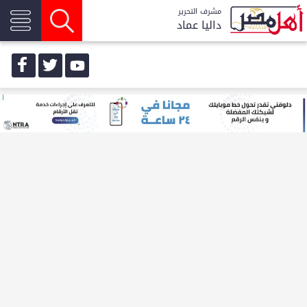
مشرف التحرير
داليا عماد