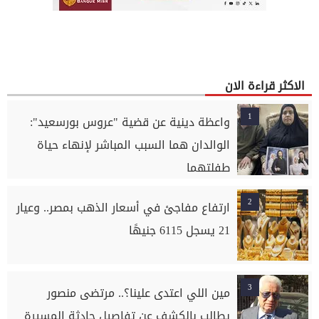
الاكثر قراءة الان
1
واعظة دينية عن قضية "عروس بورسعيد":
الوالدان هما السبب المباشر لإنهاء حياة
طفلتهما
2
ارتفاع مفاجئ في أسعار الذهب بمصر.. وعيار
21 يسجل 6115 جنيهًا
3
مين اللي اعتدى علينا؟.. مرتضى منصور
يطالب بالكشف عن تفاصيل حادثة المسيرة