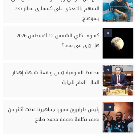
المتهم بالتـعـدي على كمساري قطار 735
بسوهاج
8
كسوف كلي للشمس 12 أغسطس 2026..
هل يُرى في مصر؟
9
محافظ المنوفية يُحيل واقعة شبهة إهدار
المال العام للنيابة
10
رئيس طرابزون سبور: جماهيرنا غطت أكثر من
نصف تكلفة صفقة محمد صلاح