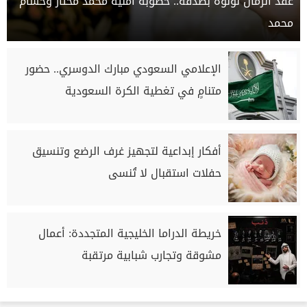
عقد الزمان لؤلؤةً بصدفة.. خطوبة أمنية محمد مختار وحسام
محمد
الإعلامي السعودي مبارك الدوسري.. حضور
متنامٍ في تغطية الكرة السعودية
أفكار إبداعية لتجهيز غرف الرضع وتنسيق
حفلات استقبال لا تُنسى
خريطة الدراما الخليجية المتجددة: أعمال
مشوقة وتجارب شبابية مرتقبة