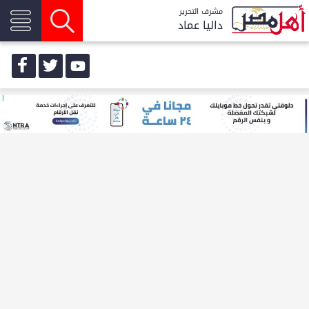
مشرف التحرير
داليا عماد