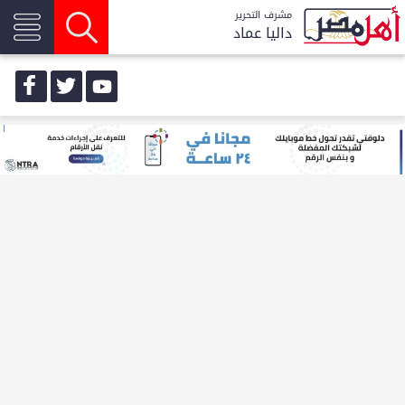
مشرف التحرير
داليا عماد