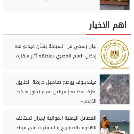
اهم الاخبار
بيان رسمي من السياحة بشأن فيديو منع
إدخال العلم المصري بمنطقة آثار سقارة
ميلادينوف يوضح تفاصيل خارطة الطريق
لغزة: مطالبة إسرائيل بعدم تجاوز «الخط
الأصفر»
الفصائل اليمنية الموالية لإيران تستأنف
الهجوم بالصواريخ والمسيّرات على ميناء