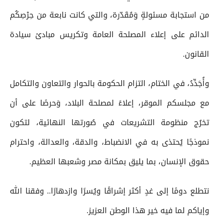
من استجابة مسئولةٍ وَمُقَدّرة، والتي كانت نابعة من حِرْصِكُم
الدائم على إعلاء المصلحة العامة وتكريس مبادئ سيادة
القانون.
وأُجَدِّدُ، في الختام، التزام الحكومة بالحوار والتعاون والتكامل
مع مجلسكم الموقر، إعلاءً لمصلحة البلاد، وَحرصًا على أن
تخرُج منظومة التشريعات في صُورتها النهائية، لتكون
نموذجًا يُحتذى به في الانضباط، والدقة، والعدالة، واحترام
حقوق الإنسان، بما يليق بمكانة مصر وشعبها العظيم.
نتطلع دومًا إلى غدٍ أكثر إشراقًا ويُسرًا وازدهارًا.. وفقنا الله
وإياكم لما فيه خير هذا الوطن العزيز.