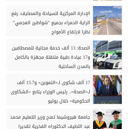
الإدارة المركزية للسياحة والمصايف: رفع
الراية الحمراء بجميع "شواطئ العجمي"
نظرا لارتفاع الأمواج
الصحة: 13 ألف خدمة مجانية للمصطافين
و17 عيادة طبية متنقلة مجهزة بالكامل
بالمدن الساحلية
17 ألف شكوى لـ«التموين» و15.7 ألف
لـ«الصحة».. رئيس الوزراء يتابع «الشكاوى
الحكومية» خلال يوليو
جامعة هيروشيما تمنح وزير التعليم محمد
عبد اللطيف الدكتوراه الفخرية تقديرا