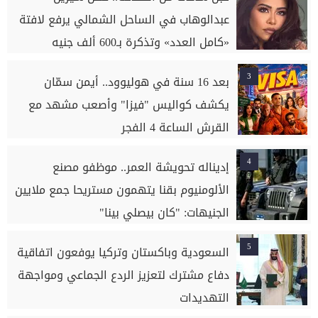
عبدالوهاب في الساحل الشمالي يرفع لافتة
«كامل العدد» وتذكرة بـ600 ألف جنيه
3
بعد 16 سنة في هوليوود.. أيمن سمّان
يكشف كواليس "فيزا" وأصعب مشهد مع
القرش الساعة 4 الفجر
4
إديناله تحويشة العمر.. موظفو مصنع
الألومنيوم بقنا يتهمون مستريحا جمع ملايين
الجنيهات: "كان بيصلي بينا"
5
السعودية وباكستان وتركيا يوفعون اتفاقية
دفاع مشترك لتعزيز الردع الجماعي ومواجهة
التهديدات