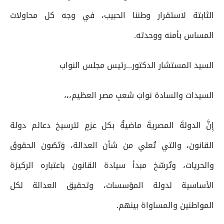
الثابتة لاستقرار وطننا الحبيب، في وجه كل محاولات
المساس بأمنه ووحدته.
السيد المستشار الدكتور...رئيس مجلس النواب
السيدات والسادة نوابَ شعبِ مصر العظيم،،،
إِنَّ الدولةَ المصريةَ ماضيةٌ بكل عزمٍ لترسيخ دعائم دولة
القانون، والتي تُعلي من شأن العدالة، وَتَصُون الحقوقَ
والحريات، وتُرسّخ مبدأ سيادة القانون باعتباره الركيزة
الأساسية لدولة المؤسسات، وتحقيق العدالة لكل
المواطنين والمساواة بينهم.