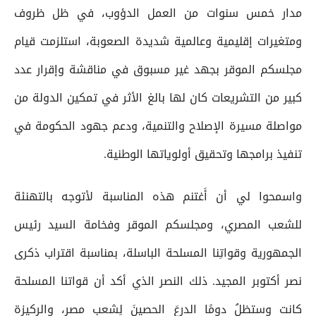
مدار خمس سنوات من العمل الدؤوب، في ظل ظروف
ومتغيرات إقليمية وعالمية شديدة الصعوبة، استلزمت قيام
مجلسكم الموقر بجهد غير مسبوق في مناقشة وإقرار عدد
كبير من التشريعات كان لها بالغ الأثر في تمكين الدولة من
مواصلة مسيرة الإصلاح والتنمية، ودعم جهود الحكومة في
تنفيذ برامجها وتحقيق أولوياتها الوطنية.
واسمحوا لي أن أَغتنم هذه المناسبة لأتوجه بالتهنئة
للشعب المصري، ومجلسكم الموقر وفخامة السيد رئيس
الجمهورية وقواتِنا المسلحة الباسلة، بمناسبة اقتراب ذكرى
نصر أكتوبر المجيد. ذلك النصر الذي أكد أن قواتنا المسلحة
كانت وستظلُ دومًا الدرعَ الحصينَ لِشعبِ مصر، والركيزة