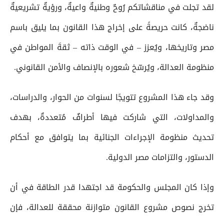
لقد تجلت في مناقشاتكم رُوحٌ وطنيةٌ واعيةٌ، ورؤيةٌ تشريعيةٌ
ناضجةٌ، كانت حريصةً على إخراج هذا القانون بما يليق باسم
مصر وتاريخها، ويُعزز – في الوقت ذاته – ثقةَ المواطن في
منظومة العدالة، ويُرسّخ شعوره بالإنصاف والأمن القانوني.
وقد جاء هذا المشروع تتويجًا لسنوات من الحوار، والدراسات،
والمداولات، التي شاركت فيها أطرافٌ مُتعددةٌ، بهدف
تحديث منظومة الإجراءات الجنائية بما يتوافق مع أحكام
الدستور، والتزامات مصر الدولية.
وإذا كان المجلس والحكومة قد اجتهدا قدر الطاقة في أن
تخرج نصوص مشروع القانون متوازنة محققة للعدالة، فإن