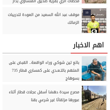
محطات الري بقرية صديق المنشاوي بدار
السلام بسوهاج
10
موقف عبد الله السعيد من العودة لتدريبات
الزمالك
اهم الاخبار
بائع تين شوكي وراء الواقعة.. القبض على
المتهم بالتـعـدي على كمساري قطار 735
بسوهاج
مصرع سيدة دهسًا أسفل عجلات قطار أثناء
عبورها مزلقانًا غير شرعي بقنا