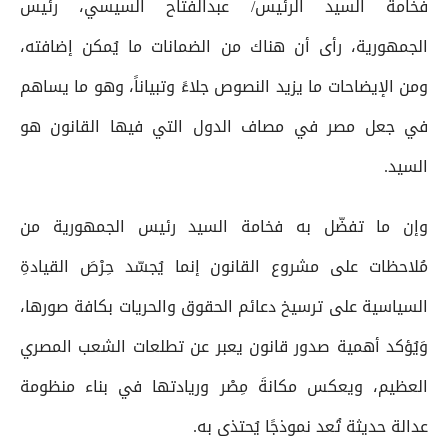
فخامة السيد الرئيس/ عبدالفتاح السيسي، رئيس
الجمهورية، رأى أن هناك من الضمانات ما يُمكن إضافته،
ومن الإيضاحات ما يزيد النصوص جلاءً وتبياناً، وهو ما يساهم
في جعل مصر في مصاف الدول التي فيها القانون هو
السيد.
وإن ما تفضّل به فخامة السيد رئيس الجمهورية من
مُلاحظات على مشروع القانون إنما يُجسّد حِرْصَ القيادةِ
السياسية على ترسيخ دعائم الحقوق والحريات بكافة صورها،
وَيُؤكد أهمية صدور قانون يعبر عن تطلعات الشعب المصري
العظيم، ويعكس مكانةَ مِصْر وريادتها في بناء منظومة
عدالة حديثة تُعد نموذجًا يُحتذى به.