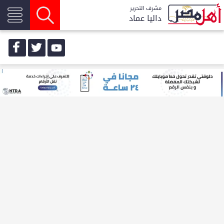
مشرف التحرير
داليا عماد