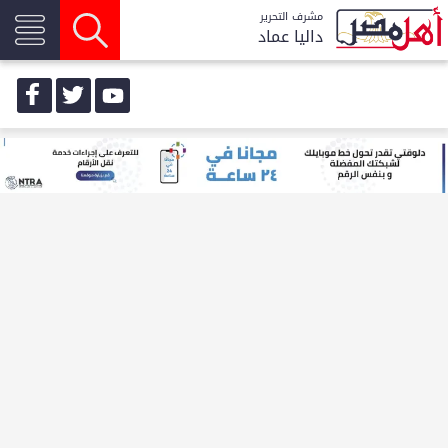
مشرف التحرير
داليا عماد