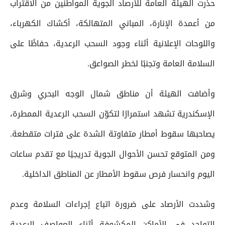
حذّرت الهيئة العامة للأرصاد الجوية المواطنين من الاقتراب
من أعمدة الإنارة، المباني المتهالكة، أكشاك الكهرباء،
واللوحات الإعلانية أثناء وجود السحب الرعدية، حفاظًا على
السلامة العامة وتجنبًا لخطر الصواعق.
وأضافت الهيئة أن مناطق شمال الوجه البحري وشرق
الإسكندرية تشهد استمرارًا لتكوّن السحب الرعدية الممطرة،
يصاحبها سقوط أمطار متفاوتة الشدة على فترات متقطعة.
ومن المتوقع تحسن الأحوال الجوية تدريجيًا مع تقدم ساعات
اليوم وانحسار فرص سقوط الأمطار عن المناطق الداخلية.
وشددت الأرصاد على ضرورة اتباع إجراءات السلامة وعدم
التواجد في الأماكن المكشوفة أثناء العواصف الرعدية