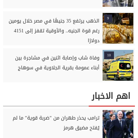
9
الذهب يرتفع 35 جنيهًا في مصر خلال يومين
رغم قوة الجنيه.. والأوقية تقفز إلى 4151
دولارًا
10
وفاة شاب وإصابة اثنين في مشاجرة بين
أبناء عمومة بقرية الجلاوية في سوهاج
اهم الاخبار
ترامب يحذر طهران من "ضربة قوية" ما لم
يُفتح مضيق هرمز