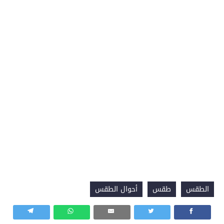
الطقس
طقس
أحوال الطقس