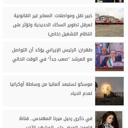
خبير نقل ومواصلات: المعابر غير القانونية
تعرقل تطوير السكك الحديدية وتؤثر على
انتظام التشغيل (خاص)
طهران: الرئيس الإيراني يؤكد أن التواصل
مع المرشد "صعب جداً" في الوقت الحالي
موسكو تستبعد ألمانيا من وساطة أوكرانيا
لعدم الحياد
في ذكرى رحيل ميرنا المهندس.. فنانة
قاومت المرض حتى المشهد الأخير