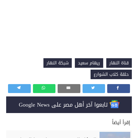
قناة النهار
ريهام سعيد
شبكة النهار
حلقة كلاب الشوارع
تابعوا آخر أهل مصر على Google News
إقرأ أيضاً