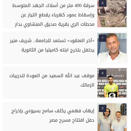
6
سرقة 400 متر من أسلاك الجهد المتوسط
وإسقاط عمود كهرباء يقطع التيار عن
محطات الري بقرية صديق المنشاوي بدار
السلام بسوهاج
7
«آخر العنقود» تستعد للجامعة.. شريف منير
يحتفل بتخرج ابنته كاميليا من الثانوية
8
موقف عبد الله السعيد من العودة لتدريبات
الزمالك
9
إيهاب فهمي يكلف سامح بسيوني بإخراج
حفل افتتاح مسرح مصر