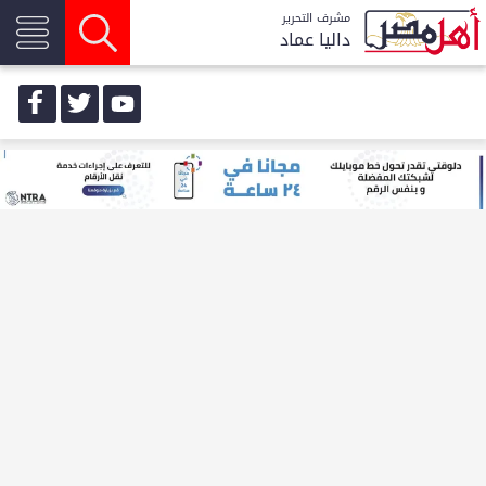
مشرف التحرير
داليا عماد