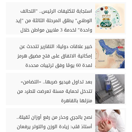
استجابة لتكليفات الرئيس.. "التحالف
الوطني" يطلق المرحلة الثالثة من "إيد
واحدة" لخدمة 3 ملايين مواطن خلال
أغسطس
خبير علاقات دولية: التقارير تتحدث عن
إمكانية الاتفاق على فتح مضيق هرمز
لمدة 60 يومًا وفق ترتيبات محددة
بعد تداول فيديو ضربها.. «التضامن»
تتدخل لحماية مسنة تعرضت للطرد من
منزلها بالقاهرة
نصح بالجري وحذر من رفع أوزان ثقيلة..
أستاذ قلب: زيادة الوزن والتوتر يرفعان