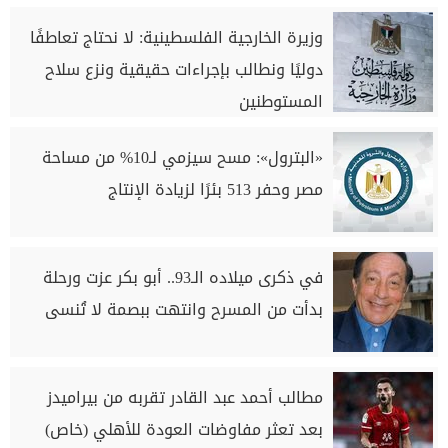
وزيرة الخارجية الفلسطينية: لا نحتاج تعاطفًا
دوليًا ونطالب بإجراءات حقيقية ونزع سلاح
المستوطنين
«البترول»: مسح سيزمي لـ10% من مساحة
مصر وحفر 513 بئرًا لزيادة الإنتاج
في ذكرى ميلاده الـ93.. أبو بكر عزت ورحلة
بدأت من المسرح وانتهت ببصمة لا تُنسى
مطالب أحمد عبد القادر تقربه من بيراميدز
بعد تعثر مفاوضات العودة للأهلي (خاص)