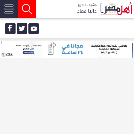
مشرف التحرير
داليا عماد