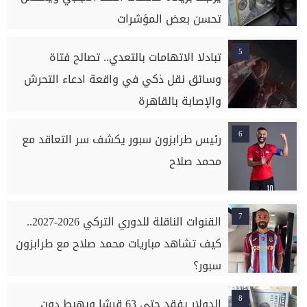
تحسن بعض المؤشرات
5
تبادلا الاتهامات بالتعدي.. تصالح فتاة
وسائق نقل ذكي في واقعة ادعاء التحرش
والإصابة بالقاهرة
6
رئيس طرابزون سبور يكشف سر التعاقد مع
محمد صلاح
7
القنوات الناقلة للدوري التركي 2026-2027..
كيف تشاهد مباريات محمد صلاح مع طرابزون
سبور؟
8
الدولار يفقد حتى 63 قرشا ويهبط دون