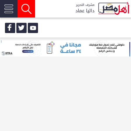
مشرف التحرير
داليا عماد