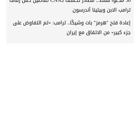
50 مدعواً فقط... مصادر تكشف لـCNN تفاصيل حفل زفاف
ترامب الابن وبيتينا أندرسون
إعادة فتح "هرمز" بات وشيكًا.. ترامب: «تم التفاوض على
جزء كبير» من الاتفاق مع إيران