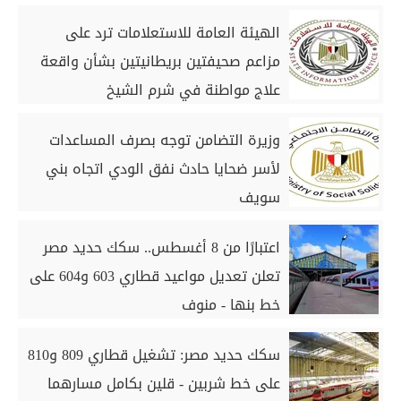
الهيئة العامة للاستعلامات ترد على
مزاعم صحيفتين بريطانيتين بشأن واقعة
علاج مواطنة في شرم الشيخ
وزيرة التضامن توجه بصرف المساعدات
لأسر ضحايا حادث نفق الودي اتجاه بني
سويف
اعتبارًا من 8 أغسطس.. سكك حديد مصر
تعلن تعديل مواعيد قطاري 603 و604 على
خط بنها - منوف
سكك حديد مصر: تشغيل قطاري 809 و810
على خط شربين - قلين بكامل مسارهما