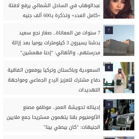
عبدالوهاب في الساحل الشمالي يرفع لافتة
«كامل العدد» وتذكرة بـ600 ألف جنيه
7
7 سنوات من المعاناة.. صغار نجع سعيد
بدشنا يسيرون 3 كيلومترات يوميا بعد إزالة
مدرستهم.. والأهالي: "إحنا مهمشين"
8
السعودية وباكستان وتركيا يوفعون اتفاقية
دفاع مشترك لتعزيز الردع الجماعي ومواجهة
التهديدات
9
إديناله تحويشة العمر.. موظفو مصنع
الألومنيوم بقنا يتهمون مستريحا جمع ملايين
الجنيهات: "كان بيصلي بينا"