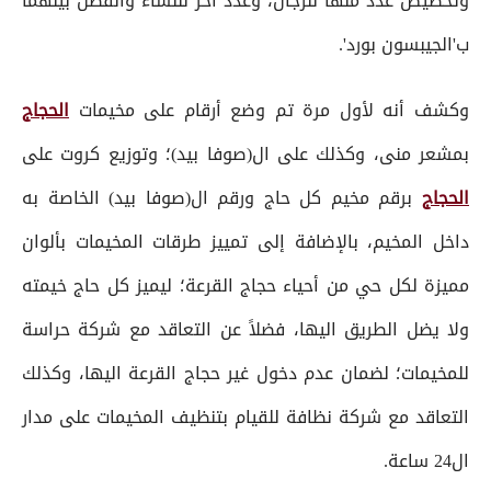
وتخصيص عدد منها للرجال، وعدد آخر للنساء والفصل بينهما
ب'الجيبسون بورد'.
وكشف أنه لأول مرة تم وضع أرقام على مخيمات
الحجاج
بمشعر منى، وكذلك على ال(صوفا بيد)؛ وتوزيع كروت على
الحجاج
برقم مخيم كل حاج ورقم ال(صوفا بيد) الخاصة به
داخل المخيم، بالإضافة إلى تمييز طرقات المخيمات بألوان
مميزة لكل حي من أحياء حجاج القرعة؛ ليميز كل حاج خيمته
ولا يضل الطريق اليها، فضلاً عن التعاقد مع شركة حراسة
للمخيمات؛ لضمان عدم دخول غير حجاج القرعة اليها، وكذلك
التعاقد مع شركة نظافة للقيام بتنظيف المخيمات على مدار
ال24 ساعة.