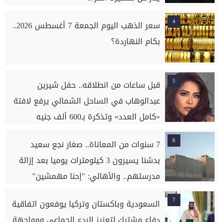
4
سعر الذهب اليوم الجمعة 7 أغسطس 2026..
بكام النهاردة؟
5
قبل ساعات من انطلاقه.. حفل شيرين
عبدالوهاب في الساحل الشمالي يرفع لافتة
«كامل العدد» وتذكرة بـ600 ألف جنيه
6
7 سنوات من المعاناة.. صغار نجع سعيد
بدشنا يسيرون 3 كيلومترات يوميا بعد إزالة
مدرستهم.. والأهالي: "إحنا مهمشين"
7
السعودية وباكستان وتركيا يوفعون اتفاقية
دفاع مشترك لتعزيز الردع الجماعي ومواجهة