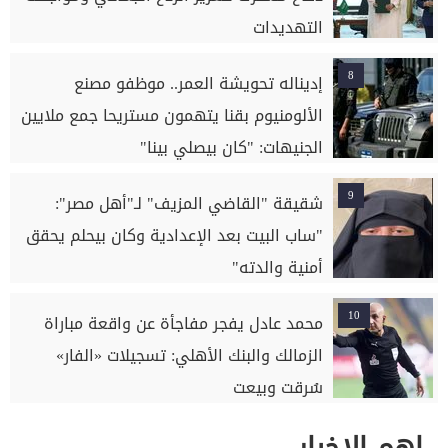
التهديدات
8
إديناله تحويشة العمر.. موظفو مصنع
الألومنيوم بقنا يتهمون مستريحا جمع ملايين
الجنيهات: "كان بيصلي بينا"
9
شقيقة "القاضي المزيف" لـ"أهل مصر":
"ساب البيت بعد الإعدادية وكان بيحلم يحقق
أمنية والدته"
10
محمد عادل يفجر مفاجأة عن واقعة مباراة
الزمالك والبنك الأهلي: تسجيلات «الفار»
سُرقت وبيعت