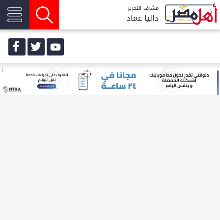
مشرف التحرير
داليا عماد