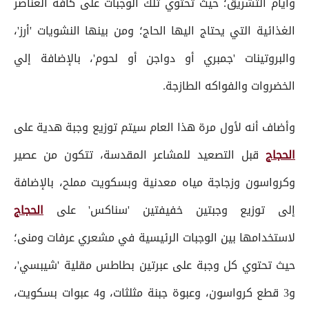
وأيام التشريق؛ حيث تحتوي تلك الوجبات على كافة العناصر
الغذائية التي يحتاج اليها الحاج؛ ومن بينها النشويات 'أرز'،
والبروتينات 'جمبري أو دواجن أو لحوم'، بالإضافة إلي
الخضروات والفواكه الطازجة.
وأضاف أنه لأول مرة هذا العام سيتم توزيع وجبة هدية على
الحجاج
قبل التصعيد للمشاعر المقدسة، تتكون من عصير
وكرواسون وزجاجة مياه معدنية وبسكويت مملح، بالإضافة
إلى توزيع وجبتين خفيفتين 'سناكس' على
الحجاج
لاستخدامها بين الوجبات الرئيسية في مشعري عرفات ومنى؛
حيث تحتوي كل وجبة على عبرتين بطاطس مقلية 'شيبسي'،
و3 قطع كرواسون، وعبوة جبنة مثلثات، و4 عبوات بسكويت،