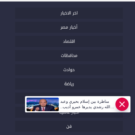
اخر الاخبار
أخبار مصر
اقتصاد
محافظات
حوادث
رياضة
بنوك
مناظرة بين إسلام بحيري وعبد
الله رشدي يديرها عمرو أديب..
أخبار عالمية
قريبا | أهل مصر
فن