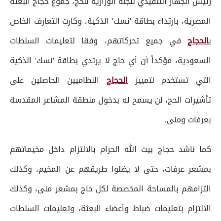
رئيس الجهاز التنفيذي للجنة الوزارية للحج، جموع حجاج البعثة
المصرية، بارتداء بطاقة 'نسك' الذكية، وكارت التعارف الخاص
ب
الحجاج
في جميع تحركاتهم، وفقا لتعليمات السلطات
السعودية، مؤكداً أن أي حاج لا يرتدي بطاقة 'نسك' الذكية
التي تستخدم لتمييز
الحجاج
النظاميين الحاصلين على
تأشيرات الحج، لن يسمح له بدخول منطقة المشاعر المقدسة
بعرفات ومنى.
كما ناشد حجاج بيت الله الحرام بالالتزام داخل مخيماتهم
بمشعر عرفات، حتى لا يضلوا طريقهم عن المخيم، وكذلك
التزامهم بالمساحة المخصصة لكل حاج بمشعر منى، وكذلك
الالتزام بتعليمات ضباط وأعضاء البعثة، وتعليمات السلطات