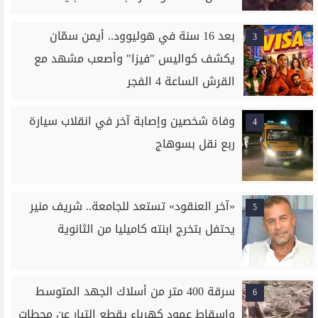
بعد 16 سنة في هوليوود.. أيمن سمّان
3
يكشف كواليس "فيزا" وأصعب مشهد مع
القرش الساعة 4 الفجر
وفاة شخصين وإصابة آخر في انقلاب سيارة
4
ربع نقل بسوهاج
«آخر العنقود» تستعد للجامعة.. شريف منير
5
يحتفل بتخرج ابنته كاميليا من الثانوية
سرقة 400 متر من أسلاك الجهد المتوسط
6
وإسقاط عمود كهرباء يقطع التيار عن محطات