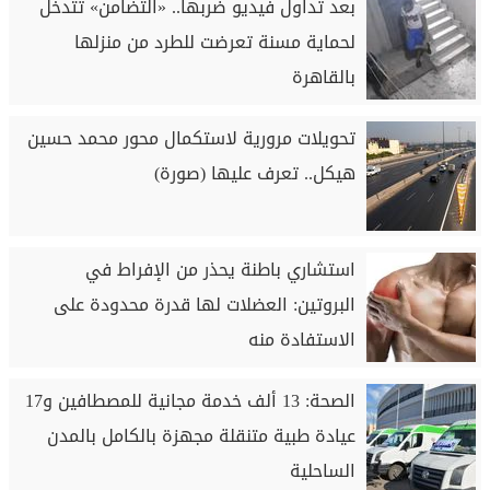
بعد تداول فيديو ضربها.. «التضامن» تتدخل
لحماية مسنة تعرضت للطرد من منزلها
بالقاهرة
تحويلات مرورية لاستكمال محور محمد حسين
هيكل.. تعرف عليها (صورة)
استشاري باطنة يحذر من الإفراط في
البروتين: العضلات لها قدرة محدودة على
الاستفادة منه
الصحة: 13 ألف خدمة مجانية للمصطافين و17
عيادة طبية متنقلة مجهزة بالكامل بالمدن
الساحلية