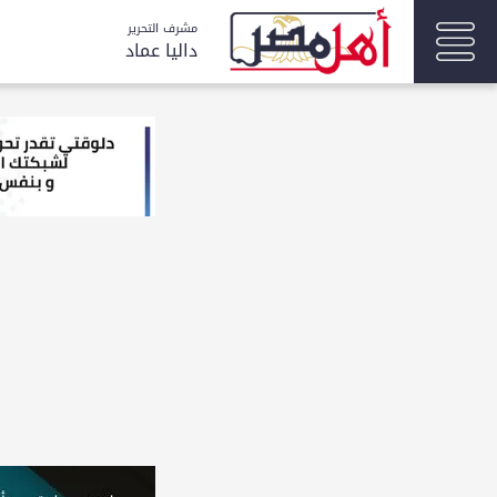
مشرف التحرير
داليا عماد