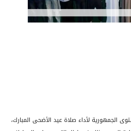
خصيص 6847 ساحة على مستوى الجمهورية لأداء صلاة عيد الأضحى المبارك،