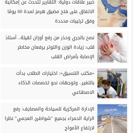
خبير علاقات دولية: التقارير تتحدث عن إمكانية
الاتفاق على فتح مضيق هرمز لمدة 60 يومًا
وفق ترتيبات محددة
نصح بالجري وحذر من رفع أوزان ثقيلة.. أستاذ
قلب: زيادة الوزن والتوتر يرفعان مخاطر
الإصابة بأمراض القلب
«مكتب التنسيق»: اختيارات الطلاب بدأت
بالتغير.. وتوجهات نحو تخصصات الذكاء
الاصطناعي
الإدارة المركزية للسياحة والمصايف: رفع
الراية الحمراء بجميع "شواطئ العجمي" نظرا
لارتفاع الأمواج