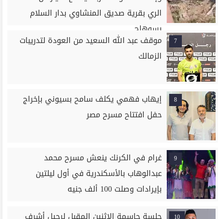
الري بقرية صديق المنشاوي بدار السلام
بسوهاج
موقف عبد الله السعيد من العودة لتدريبات
7
الزمالك
إيهاب فهمي يكلف سامح بسيوني بإخراج
8
حفل افتتاح مسرح مصر
غرام في الكرنك ينعش مسرح محمد
9
عبدالوهاب بالأسكندرية في أول ليلتين
بإيرادات وصلت 100 ألف جنيه
جلسة حاسمة الإثنين المقبل لرحيل أشرف
10