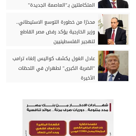
المتكاملتين بـ"العاصمة الجديدة"
و"العلمين"
محذرًا من خطورة التوسع الاستيطاني..
وزير الخارجية يؤكد رفض مصر القاطع
لتهجير الفلسطينيين
عادل الغول يكشف كواليس إلغاء ترامب
"الضربة الكبرى" لطهران في اللحظات
الأخيرة