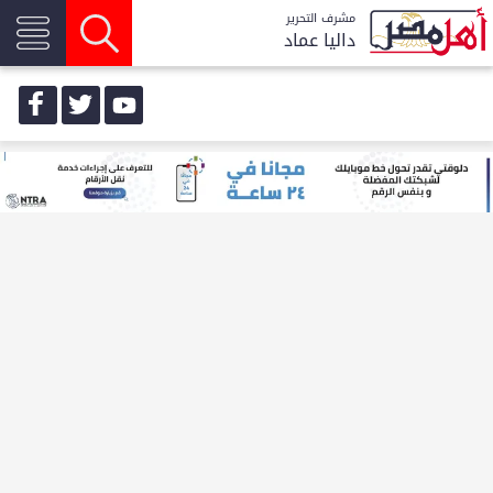
مشرف التحرير
داليا عماد