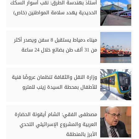
أستاذ بهندسة الطرق: نقب أسوار السكك
الحديدية يهدد سلامة المواطنين (خاص)
ميناء دمياط يستقبل 8 سفن ويصدر أكثر
من 31 ألف طن بضائع خلال 24 ساعة
وزارة النقل والثقافة تنظمان عروضًا فنية
للأطفال بمحطة السيدة زينب للمترو
مصطفى الفقي: الشام أيقونة الحضارة
العربية والمشروع الإسرائيلي التحدي
الأبرز بالمنطقة