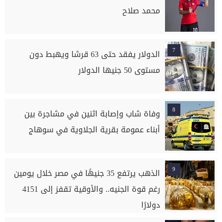
محمد صلاح
7
الدولار يفقد حتى 63 قرشا ويهبط دون
مستوى 50 جنيها الدولار
8
وفاة شاب وإصابة اثنين في مشاجرة بين
أبناء عمومة بقرية الجلاوية في سوهاج
9
الذهب يرتفع 35 جنيهًا في مصر خلال يومين
رغم قوة الجنيه.. والأوقية تقفز إلى 4151
دولارًا