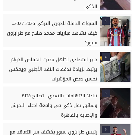
الذكي
3
القنوات الناقلة للدوري التركي 2026-2027..
كيف تشاهد مباريات محمد صلاح مع طرابزون
سبور؟
4
خبير اقتصادى لـ"أهل مصر": انخفاض الدولار
يرتبط بزيادة تدفقات النقد الأجنبي ويعكس
تحسن بعض المؤشرات
5
تبادلا الاتهامات بالتعدي.. تصالح فتاة
وسائق نقل ذكي في واقعة ادعاء التحرش
والإصابة بالقاهرة
6
رئيس طرابزون سبور يكشف سر التعاقد مع