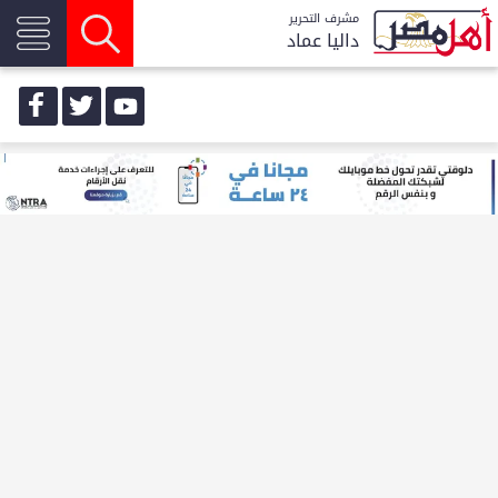
مشرف التحرير
داليا عماد