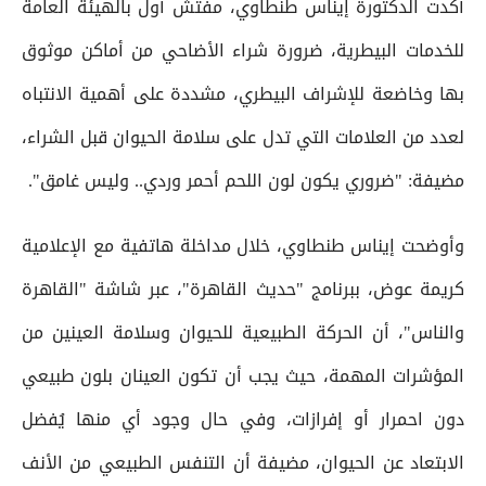
أكدت الدكتورة إيناس طنطاوي، مفتش أول بالهيئة العامة
للخدمات البيطرية، ضرورة شراء الأضاحي من أماكن موثوق
بها وخاضعة للإشراف البيطري، مشددة على أهمية الانتباه
لعدد من العلامات التي تدل على سلامة الحيوان قبل الشراء،
مضيفة: "ضروري يكون لون اللحم أحمر وردي.. وليس غامق".
وأوضحت إيناس طنطاوي، خلال مداخلة هاتفية مع الإعلامية
كريمة عوض، ببرنامج "حديث القاهرة"، عبر شاشة "القاهرة
والناس"، أن الحركة الطبيعية للحيوان وسلامة العينين من
المؤشرات المهمة، حيث يجب أن تكون العينان بلون طبيعي
دون احمرار أو إفرازات، وفي حال وجود أي منها يُفضل
الابتعاد عن الحيوان، مضيفة أن التنفس الطبيعي من الأنف