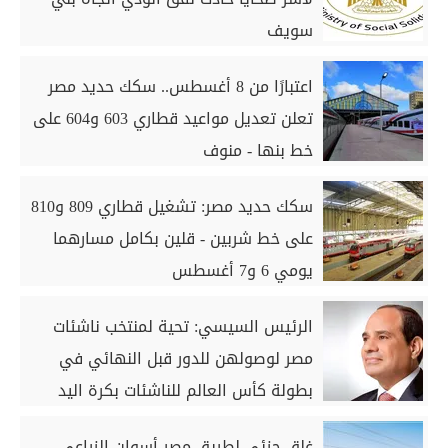
سويف
اعتبارًا من 8 أغسطس.. سكك حديد مصر
تعلن تعديل مواعيد قطاري 603 و604 على
خط بنها - منوف
سكك حديد مصر: تشغيل قطاري 809 و810
على خط شربين - قلين بكامل مسارهما
يومي 6 و7 أغسطس
الرئيس السيسي: تحية لمنتخب ناشئات
مصر لوصولهن للدور قبل النهائي في
بطولة كأس العالم للناشئات بكرة اليد
غلق جزئي لطريق مصر أسوان الزراعي