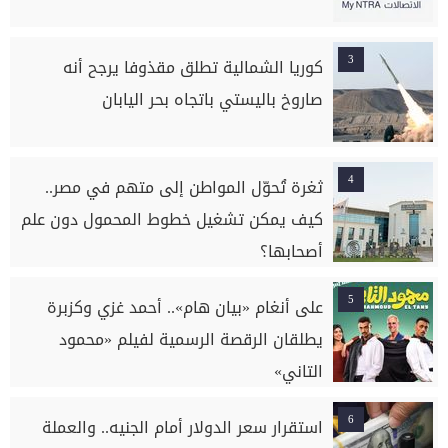
3
كوريا الشمالية تطلق مقذوفا يرجح أنه
صاروخ باليستي باتجاه بحر اليابان
4
ثغرة تُحوّل المواطن إلى متهم في مصر..
كيف يمكن تشغيل خطوط المحمول دون علم
أصحابها؟
5
على أنغام «بيان هام».. أحمد غزي وكزبرة
يطلقان الرقصة الرسمية لفيلم «محمود
التاني»
6
استقرار سعر الدولار أمام الجنيه.. والعملة