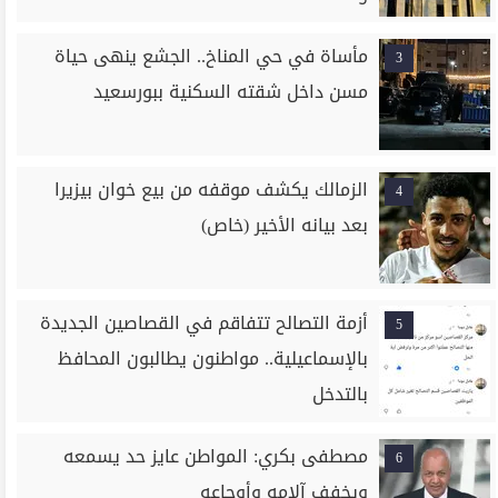
مأساة في حي المناخ.. الجشع ينهى حياة
3
مسن داخل شقته السكنية ببورسعيد
الزمالك يكشف موقفه من بيع خوان بيزيرا
4
بعد بيانه الأخير (خاص)
أزمة التصالح تتفاقم في القصاصين الجديدة
5
بالإسماعيلية.. مواطنون يطالبون المحافظ
بالتدخل
مصطفى بكري: المواطن عايز حد يسمعه
6
ويخفف آلامه وأوجاعه