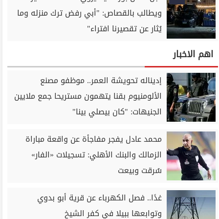
ويطالب بالقصاص: "أبي رفض ترك منزله وما
يُثار عن تقصيرنا افتراء"
اهم الاخبار
إديناله تحويشة العمر.. موظفو مصنع
الألومنيوم بقنا يتهمون مستريحا جمع ملايين
الجنيهات: "كان بيصلي بينا"
محمد عادل يفجر مفاجأة عن واقعة مباراة
الزمالك والبنك الأهلي: تسجيلات «الفار»
سُرقت وبيعت
غدًا.. فصل الكهرباء عن قرية أبو بدوي
وتوابعها ببيلا في كفر الشيخ