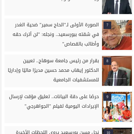
الصورة الأولى لـ"الحاج سمير" ضحية الغدر
7
في شقته ببورسعيد.. ونجله: "لن أترك حقه
وأطالب بالقصاص"
بقرار من رئيس جامعة سوهاج.. تعيين
8
الدكتور إيهاب محمد حسين مديرًا ماليًا وإداريًا
للمستشفيات الجامعية
حرصًا على دقة البيانات.. تعليق مؤقت لإرسال
9
الإيرادات اليومية لفيلم "الجواهرجي"
نجل مسن بورسعيد يروي اللحظات الأخيرة
10