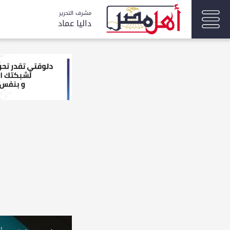
مشرف التحرير
داليا عماد