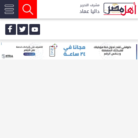
مشرف التحرير
داليا عماد