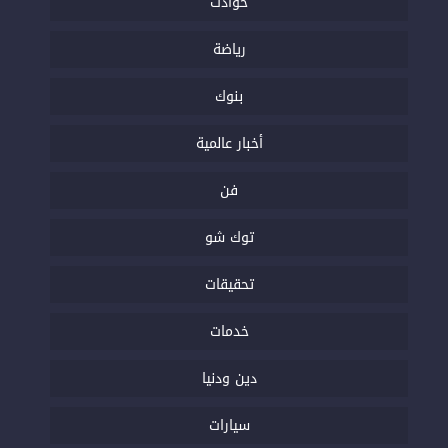
حوادث
رياضة
بنوك
أخبار عالمية
فن
توك شو
تحقيقات
خدمات
دين ودنيا
سيارات