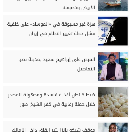
الأبيض وخصومه
هزة غير مسبوقة في «الموساد» على خلفية
فشل خطة تغيير النظام في إيران
القبض على إبراهيم سعيد بمدينة نصر..
التفاصيل
ضبط 1.5طن أغذية فاسدة ومجهولة المصدر
خلال حملة رقابية في كفر الشيخ| صور
موقف شيكو بانزا يثير القلق داخل الزمالك