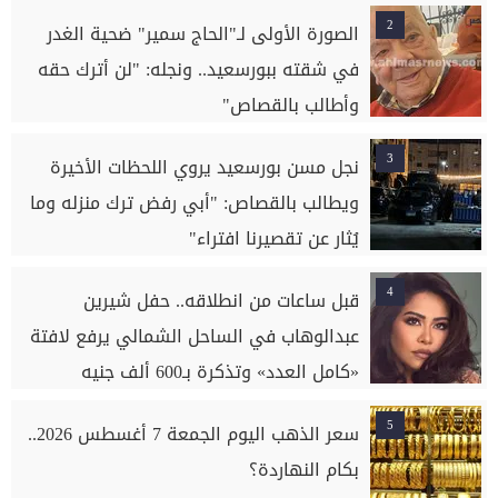
2
الصورة الأولى لـ"الحاج سمير" ضحية الغدر
في شقته ببورسعيد.. ونجله: "لن أترك حقه
وأطالب بالقصاص"
3
نجل مسن بورسعيد يروي اللحظات الأخيرة
ويطالب بالقصاص: "أبي رفض ترك منزله وما
يُثار عن تقصيرنا افتراء"
4
قبل ساعات من انطلاقه.. حفل شيرين
عبدالوهاب في الساحل الشمالي يرفع لافتة
«كامل العدد» وتذكرة بـ600 ألف جنيه
5
سعر الذهب اليوم الجمعة 7 أغسطس 2026..
بكام النهاردة؟