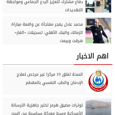
دفاع مشترك لتعزيز الردع الجماعي ومواجهة
التهديدات
10
محمد عادل يفجر مفاجأة عن واقعة مباراة
الزمالك والبنك الأهلي: تسجيلات «الفار»
سُرقت وبيعت
اهم الاخبار
الصحة تغلق 19 مركزا غير مرخص لعلاج
الإدمان والطب النفسي بالمقطم
توترات مضيق هرمز تختبر جاهزية الترسانة
الأميركية وسط معركة سياسية بين البيت