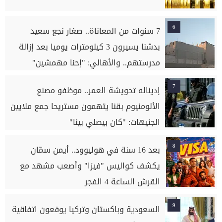
6
7 سنوات من المعاناة.. صغار نجع سعيد
بدشنا يسيرون 3 كيلومترات يوميا بعد إزالة
مدرستهم.. والأهالي: "إحنا مهمشين"
7
إديناله تحويشة العمر.. موظفو مصنع
الألومنيوم بقنا يتهمون مستريحا جمع ملايين
الجنيهات: "كان بيصلي بينا"
8
بعد 16 سنة في هوليوود.. أيمن سمّان
يكشف كواليس "فيزا" وأصعب مشهد مع
القرش الساعة 4 الفجر
9
السعودية وباكستان وتركيا يوفعون اتفاقية