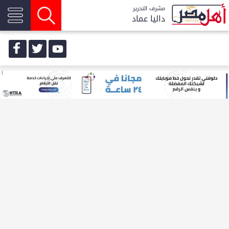
مشرف التحرير
داليا عماد