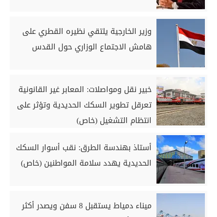
وزير الخارجية يلتقي نظيره القطري على
هامش الاجتماع الوزاري حول القدس
خبير نقل ومواصلات: المعابر غير القانونية
تعرقل تطوير السكك الحديدية وتؤثر على
انتظام التشغيل (خاص)
أستاذ بهندسة الطرق: نقب أسوار السكك
الحديدية يهدد سلامة المواطنين (خاص)
ميناء دمياط يستقبل 8 سفن ويصدر أكثر