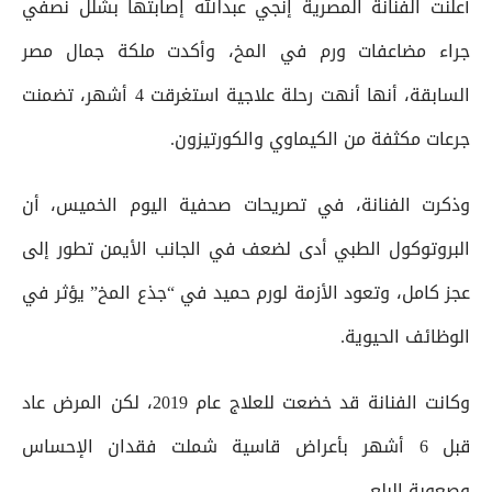
أعلنت الفنانة المصرية إنجي عبدالله إصابتها بشلل نصفي
جراء مضاعفات ورم في المخ، وأكدت ملكة جمال مصر
السابقة، أنها أنهت رحلة علاجية استغرقت 4 أشهر، تضمنت
جرعات مكثفة من الكيماوي والكورتيزون.
وذكرت الفنانة، في تصريحات صحفية اليوم الخميس، أن
البروتوكول الطبي أدى لضعف في الجانب الأيمن تطور إلى
عجز كامل، وتعود الأزمة لورم حميد في “جذع المخ” يؤثر في
الوظائف الحيوية.
وكانت الفنانة قد خضعت للعلاج عام 2019، لكن المرض عاد
قبل 6 أشهر بأعراض قاسية شملت فقدان الإحساس
وصعوبة البلع.