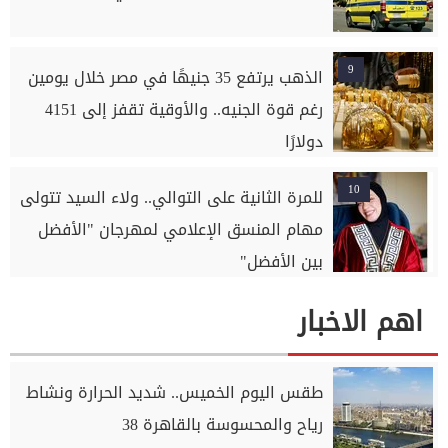
9
الذهب يرتفع 35 جنيهًا في مصر خلال يومين
رغم قوة الجنيه.. والأوقية تقفز إلى 4151
دولارًا
10
للمرة الثانية على التوالي.. ولاء السيد تتولى
مهام المنسق الإعلامي لمهرجان "الأفضل
بين الأفضل"
اهم الاخبار
طقس اليوم الخميس.. شديد الحرارة ونشاط
رياح والمحسوسة بالقاهرة 38