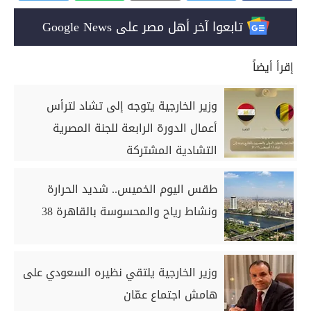
تابعوا آخر أهل مصر على Google News
إقرأ أيضاً
وزير الخارجية يتوجه إلى تشاد لترأس
أعمال الدورة الرابعة للجنة المصرية
التشادية المشتركة
طقس اليوم الخميس.. شديد الحرارة
ونشاط رياح والمحسوسة بالقاهرة 38
وزير الخارجية يلتقي نظيره السعودي على
هامش اجتماع عمّان