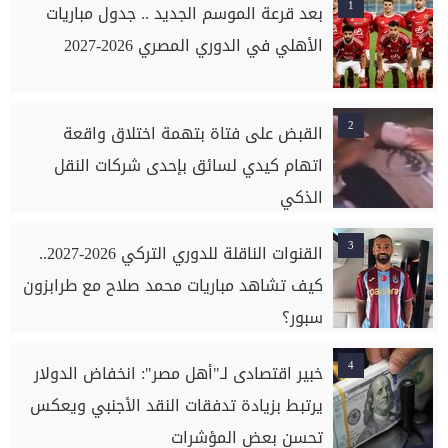
1
بعد قرعة الموسم الجديد .. جدول مباريات
الأهلي في الدوري المصري 2026-2027
2
القبض على فتاة بتهمة اختلاق واقعة
اتهام كيدي لسائق بإحدى شركات النقل
الذكي
3
القنوات الناقلة للدوري التركي 2026-2027..
كيف تشاهد مباريات محمد صلاح مع طرابزون
سبور؟
4
خبير اقتصادى لـ"أهل مصر": انخفاض الدولار
يرتبط بزيادة تدفقات النقد الأجنبي ويعكس
تحسن بعض المؤشرات