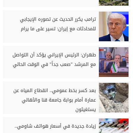
ترامب يكرر الحديث عن تصوره الإيجابي
للمحادثات مع إيران: تسير ‌على ما يرام
طهران: الرئيس الإيراني يؤكد أن التواصل
مع المرشد "صعب جداً" في الوقت الحالي
بعد كسر بخط عمومي.. انقطاع المياه عن
عمارة أمام بوابة جامعة قنا والأهالي
يستغيثون
زيادة جديدة في أسعار هواتف شاومي..