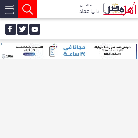
مشرف التحرير
داليا عماد