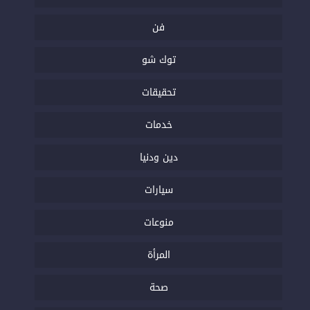
فن
توك شو
تحقيقات
خدمات
دين ودنيا
سيارات
منوعات
المرأة
صحة