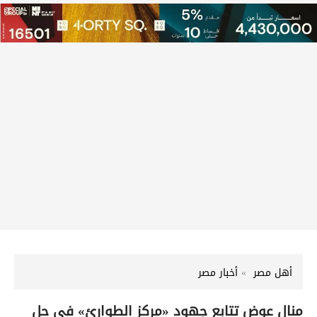
أهل مصر
أخبار مصر
منال عوض تتابع جهود «مركز الطوارئ» في حل