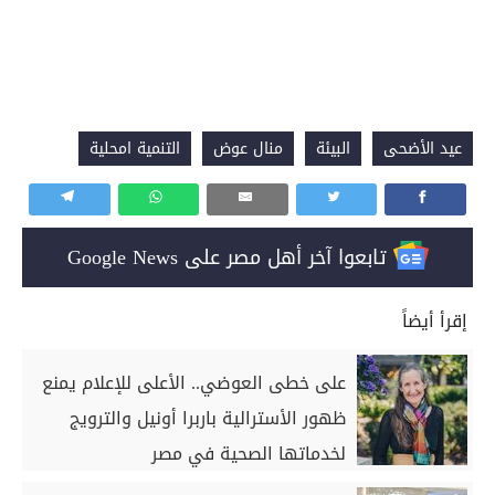
عيد الأضحى
البيئة
منال عوض
التنمية امحلية
تابعوا آخر أهل مصر على Google News
إقرأ أيضاً
على خطى العوضي.. الأعلى للإعلام يمنع
ظهور الأسترالية باربرا أونيل والترويج
لخدماتها الصحية في مصر