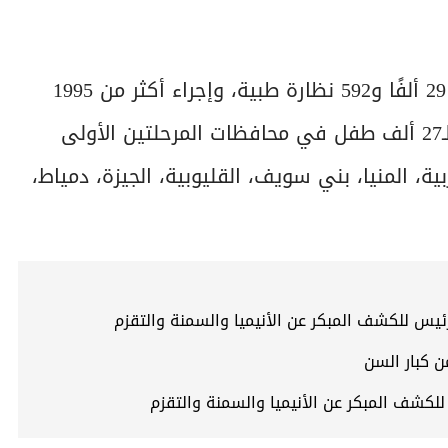
وأضاف أن المبادرة نجحت منذ انطلاقها في توزيع 29 ألفًا و592 نظارة طبية، وإجراء أكثر من 1995
تدخلاً جراحيًا، بالإضافة إلى تقديم العلاج الدوائي لـ27 ألف طفل في محافظات المرحلتين الأولى
ية، المنيا، بني سويف، القليوبية، الجيزة، دمياط،