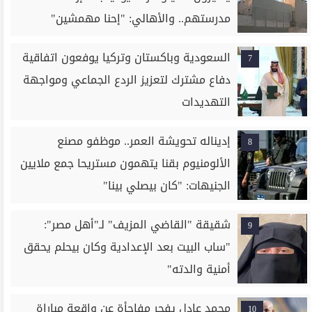
مدرستهم.. والأهالي: "إحنا مهمشين"
السعودية وباكستان وتركيا يوفعون اتفاقية
7
دفاع مشترك لتعزيز الردع الجماعي ومواجهة
التهديدات
إديناله تحويشة العمر.. موظفو مصنع
8
الألومنيوم بقنا يتهمون مستريحا جمع ملايين
الجنيهات: "كان بيصلي بينا"
شقيقة "القاضي المزيف" لـ"أهل مصر":
9
"ساب البيت بعد الإعدادية وكان بيحلم يحقق
أمنية والدته"
محمد عادل يفجر مفاجأة عن واقعة مباراة
10