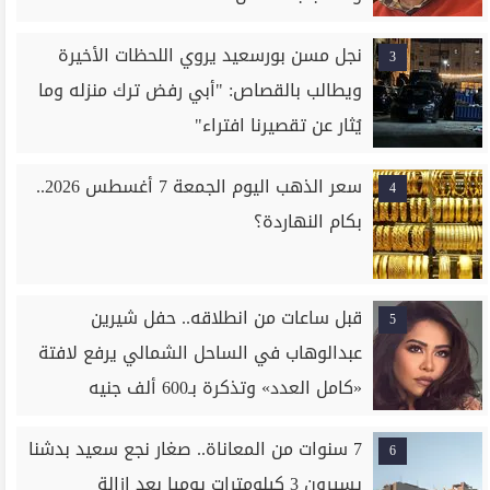
نجل مسن بورسعيد يروي اللحظات الأخيرة
3
ويطالب بالقصاص: "أبي رفض ترك منزله وما
يُثار عن تقصيرنا افتراء"
سعر الذهب اليوم الجمعة 7 أغسطس 2026..
4
بكام النهاردة؟
قبل ساعات من انطلاقه.. حفل شيرين
5
عبدالوهاب في الساحل الشمالي يرفع لافتة
«كامل العدد» وتذكرة بـ600 ألف جنيه
7 سنوات من المعاناة.. صغار نجع سعيد بدشنا
6
يسيرون 3 كيلومترات يوميا بعد إزالة