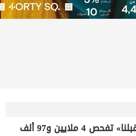
الصحة: مبادرة «عيون أطفالنا مستقبلنا» تفحص 4 ملايين و97 ألف