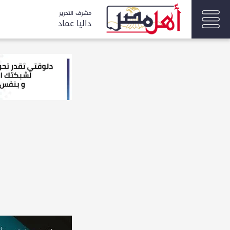
مشرف التحرير
داليا عماد