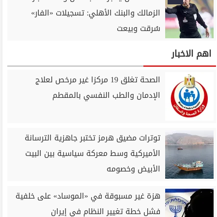
الزمالك والبنك الأهلي: تسجيلات «الفار»
سُرقت وبيعت
اهم الاخبار
الصحة تغلق 19 مركزا غير مرخص لعلاج
الإدمان والطب النفسي بالمقطم
توترات مضيق هرمز تختبر جاهزية الترسانة
الأميركية وسط معركة سياسية بين البيت
الأبيض وخصومه
هزة غير مسبوقة في «الموساد» على خلفية
فشل خطة تغيير النظام في إيران