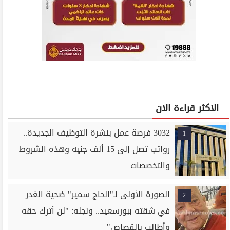
الاكثر قراءة الان
3032 فرصة عمل بنشرة التوظيف الجديدة..
1
رواتب تصل إلى 15 ألف جنيه وهذه الشروط
والتخصصات
الصورة الأولى لـ"الحاج سمير" ضحية الغدر
2
في شقته ببورسعيد.. ونجله: "لن أترك حقه
وأطالب بالقصاص"