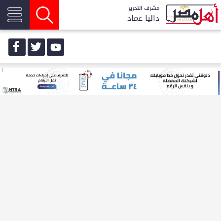
مشرف التحرير
داليا عماد