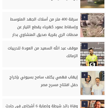
6
سرقة 400 متر من أسلاك الجهد المتوسط
وإسقاط عمود كهرباء يقطع التيار عن
محطات الري بقرية صديق المنشاوي بدار
السلام بسوهاج
7
موقف عبد الله السعيد من العودة لتدريبات
الزمالك
8
إيهاب فهمي يكلف سامح بسيوني بإخراج
حفل افتتاح مسرح مصر
9
وفاة رائد شرطة وإصابة 6 أشخاص في حادث