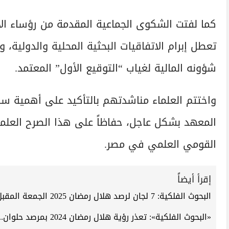
كما لفتت الشكوى الجماعية المقدمة من رؤساء ال
تعطل إبرام الاتفاقيات البحثية المحلية والدولية،
شؤونه المالية لغياب “التوقيع الأول” المعتمد.
واختتم العلماء مناشدتهم بالتأكيد على أهمية س
المعهد بشكل عاجل، حفاظاً على هذا الصرح العلمي 
القومي العلمي في مصر.
إقرأ أيضاً
البحوث الفلكية: 7 لجان لرصد هلال رمضان 2025 الجمعة المقبل
«البحوث الفلكية»: تعذر رؤية هلال رمضان 2024 بمرصد حلوان.. وننتظر قرار الإفتاء