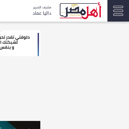
مشرف التحرير
داليا عماد