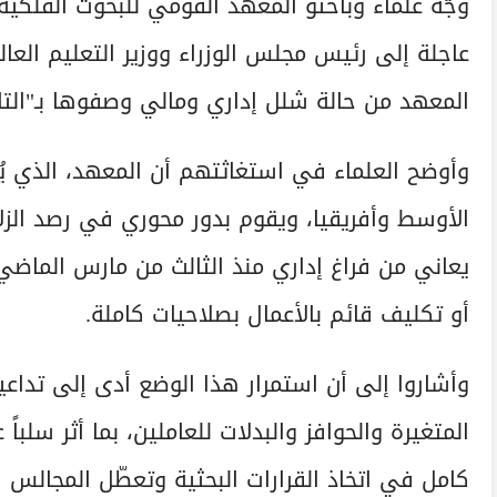
وجّه علماء وباحثو المعهد القومي للبحوث الفلكية
عاجلة إلى رئيس مجلس الوزراء ووزير التعليم العال
المعهد من حالة شلل إداري ومالي وصفوها بـ"التام
وأوضح العلماء في استغاثتهم أن المعهد، الذي 
الأوسط وأفريقيا، ويقوم بدور محوري في رصد الزلا
يعاني من فراغ إداري منذ الثالث من مارس الماض
أو تكليف قائم بالأعمال بصلاحيات كاملة.
وأشاروا إلى أن استمرار هذا الوضع أدى إلى تداعي
المتغيرة والحوافز والبدلات للعاملين، بما أثر سل
كامل في اتخاذ القرارات البحثية وتعطّل المجالس ا