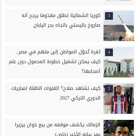
كوريا الشمالية تطلق مقذوفا يرجح أنه
3
صاروخ باليستي باتجاه بحر اليابان
ثغرة تُحوّل المواطن إلى متهم في مصر..
4
كيف يمكن تشغيل خطوط المحمول دون علم
أصحابها؟
كيف تشاهد صلاح؟ القنوات الناقلة لمباريات
5
الدوري التركي 2027
الزمالك يكشف موقفه من بيع خوان بيزيرا
6
بعد بيانه الأخير (خاص)