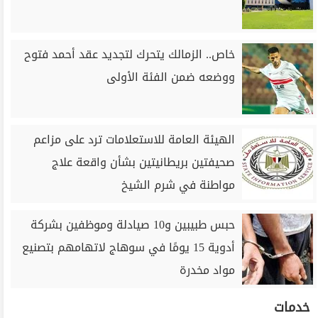
خاص.. الزمالك يتحرك لتجديد عقد أحمد فتوح
ووضعه ضمن الفئة الأولى
الهيئة العامة للاستعلامات ترد على مزاعم
صحيفتين بريطانيتين بشأن واقعة علاج
مواطنة في شرم الشيخ
حبس طبيبين و10 صيادلة وموظفين بشركة
أدوية 15 يومًا في سوهاج لاتهامهم بتصنيع
مواد مخدرة
خدمات