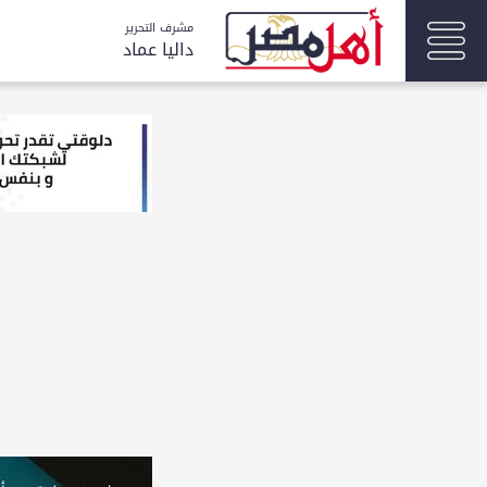
مشرف التحرير
داليا عماد