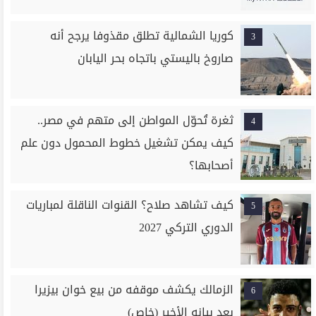
كوريا الشمالية تطلق مقذوفا يرجح أنه
3
صاروخ باليستي باتجاه بحر اليابان
ثغرة تُحوّل المواطن إلى متهم في مصر..
4
كيف يمكن تشغيل خطوط المحمول دون علم
أصحابها؟
كيف تشاهد صلاح؟ القنوات الناقلة لمباريات
5
الدوري التركي 2027
الزمالك يكشف موقفه من بيع خوان بيزيرا
6
بعد بيانه الأخير (خاص)