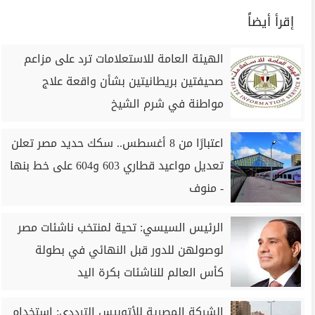
إقرأ أيضاً
الهيئة العامة للاستعلامات ترد على مزاعم
صحيفتين بريطانيتين بشأن واقعة علاج
مواطنة في شرم الشيخ
اعتبارًا من 8 أغسطس.. سكك حديد مصر تعلن
تعديل مواعيد قطاري 603 و604 على خط بنها
- منوف
الرئيس السيسي: تحية لمنتخب ناشئات مصر
لوصولهن للدور قبل النهائي في بطولة
كأس العالم للناشئات بكرة اليد
الشركة المصرية للأتوبيس الترددي: استخدام