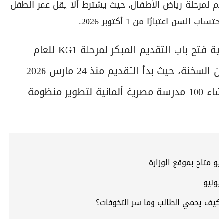
 لمرحلة رياض الأطفال، حيث يشترط ألا يقل عمر الطفل
وفى السياق ذاته، أعلنت المدرسة المصرية الألمانية فتح باب التقديم المبكر لمرحلة KG1 للعام
الدراسى 2026-2027 بفرع كرمة سيتى بطريق العين السخنة، حيث بدأ التقديم منذ 24 مارس 2026
ويستمر حتى 24 أبريل 2026، وذلك ضمن مبادرة إنشاء 100 مدرسة مصرية ألمانية لتطوير منظومة