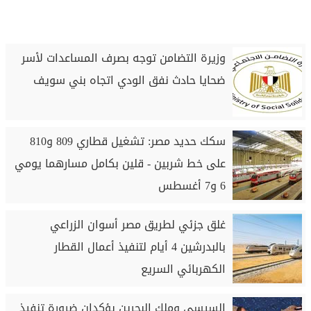
وزيرة التضامن توجه بصرف المساعدات لأسر
ضحايا حادث نفق الودي اتجاه بني سويف
سكك حديد مصر: تشغيل قطاري 809 و810
على خط شربين - قلين بكامل مسارهما يومي
6 و7 أغسطس
غلق جزئي لطريق مصر أسوان الزراعي
بالبدرشين 4 أيام لتنفيذ أعمال القطار
الكهربائي السريع
السيسي وملك البحرين يؤكدان ضرورة تنفيذ