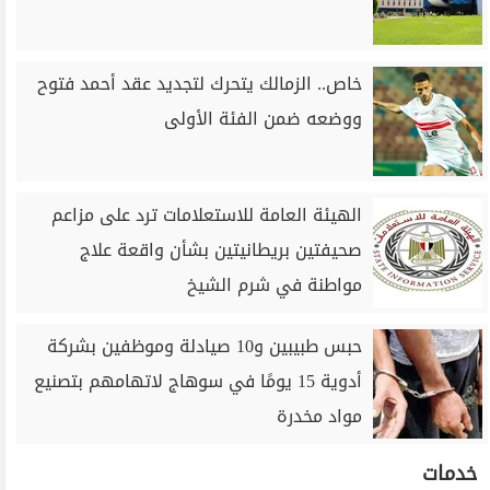
خاص.. الزمالك يتحرك لتجديد عقد أحمد فتوح
ووضعه ضمن الفئة الأولى
الهيئة العامة للاستعلامات ترد على مزاعم
صحيفتين بريطانيتين بشأن واقعة علاج
مواطنة في شرم الشيخ
حبس طبيبين و10 صيادلة وموظفين بشركة
أدوية 15 يومًا في سوهاج لاتهامهم بتصنيع
مواد مخدرة
خدمات