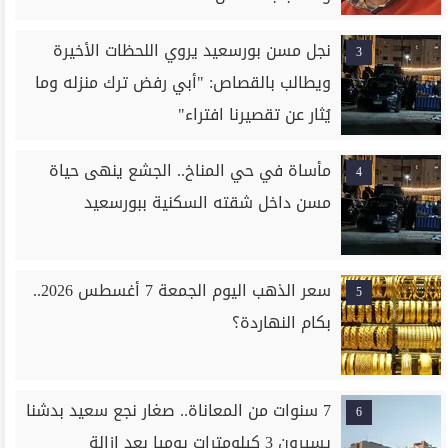
نجل مسن بورسعيد يروي اللحظات الأخيرة
3
ويطالب بالقصاص: "أبي رفض ترك منزله وما
يُثار عن تقصيرنا افتراء"
مأساة في حي المناخ.. الجشع ينهى حياة
4
مسن داخل شقته السكنية ببورسعيد
سعر الذهب اليوم الجمعة 7 أغسطس 2026..
5
بكام النهاردة؟
7 سنوات من المعاناة.. صغار نجع سعيد بدشنا
6
يسيرون 3 كيلومترات يوميا بعد إزالة