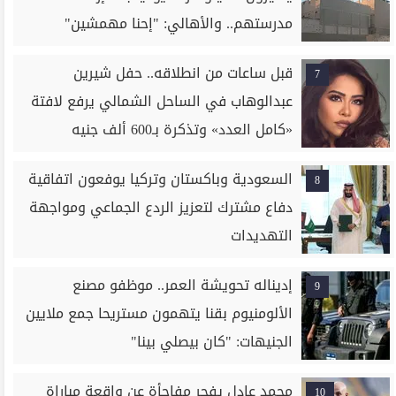
مدرستهم.. والأهالي: "إحنا مهمشين"
قبل ساعات من انطلاقه.. حفل شيرين
7
عبدالوهاب في الساحل الشمالي يرفع لافتة
«كامل العدد» وتذكرة بـ600 ألف جنيه
السعودية وباكستان وتركيا يوفعون اتفاقية
8
دفاع مشترك لتعزيز الردع الجماعي ومواجهة
التهديدات
إديناله تحويشة العمر.. موظفو مصنع
9
الألومنيوم بقنا يتهمون مستريحا جمع ملايين
الجنيهات: "كان بيصلي بينا"
محمد عادل يفجر مفاجأة عن واقعة مباراة
10