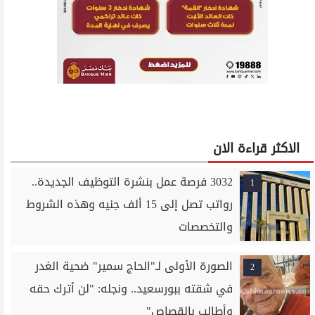
الاكثر قراءة الان
3032 فرصة عمل بنشرة التوظيف الجديدة..
1
رواتب تصل إلى 15 ألف جنيه وهذه الشروط
والتخصصات
الصورة الأولى لـ"الحاج سمير" ضحية الغدر
2
في شقته ببورسعيد.. ونجله: "لن أترك حقه
وأطالب بالقصاص"