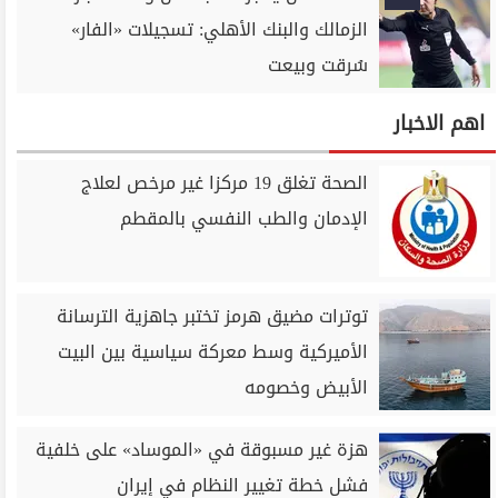
الزمالك والبنك الأهلي: تسجيلات «الفار»
سُرقت وبيعت
اهم الاخبار
الصحة تغلق 19 مركزا غير مرخص لعلاج
الإدمان والطب النفسي بالمقطم
توترات مضيق هرمز تختبر جاهزية الترسانة
الأميركية وسط معركة سياسية بين البيت
الأبيض وخصومه
هزة غير مسبوقة في «الموساد» على خلفية
فشل خطة تغيير النظام في إيران