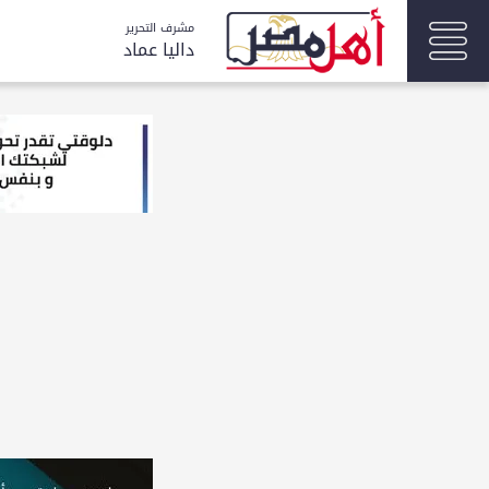
مشرف التحرير
داليا عماد