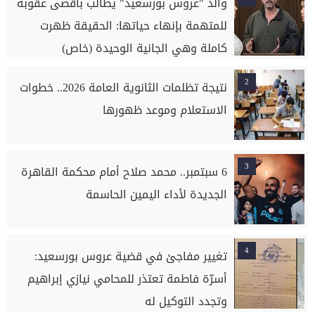
والد "عروس بورسعيد" يطالب بأقصى عقوبة
للمتهمة بإنهاء حياتها: الحقيقة ظهرت
كاملة وهي الجانية الوحيدة (خاص)
2
نتيجة تظلمات الثانوية العامة 2026.. خطوات
الاستعلام وموعد ظهورها
3
6 سبتمبر.. محمد صلاح أمام محكمة القاهرة
الجديدة لأداء اليمين الحاسمة
4
تغيير مفاجئ في قضية عروس بورسعيد:
أسرّة فاطمة تعتذر للمحامي نيازي إبراهيم
وتجدد التوكيل له