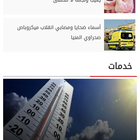
أسماء ضحايا ومصابي انقلاب ميكروباص
صحراوي المنيا
خدمات