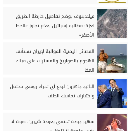
ميلادينوف يوضح تفاصيل خارطة الطريق
لغزة: مطالبة إسرائيل بعدم تجاوز «الخط
الأصفر»
الفصائل اليمنية الموالية لإيران تستأنف
الهجوم بالصواريخ والمسيّرات على ميناء
المخا
الناتو: جاهزون لردع أي تحرك روسي محتمل
واختبارات تماسك الحلف
سهير جودة تحتفي بعودة شيرين: صوت لا
يغيب ونجمة لا تنطفئ