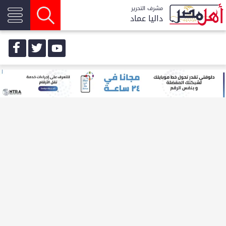
مشرف التحرير
داليا عماد