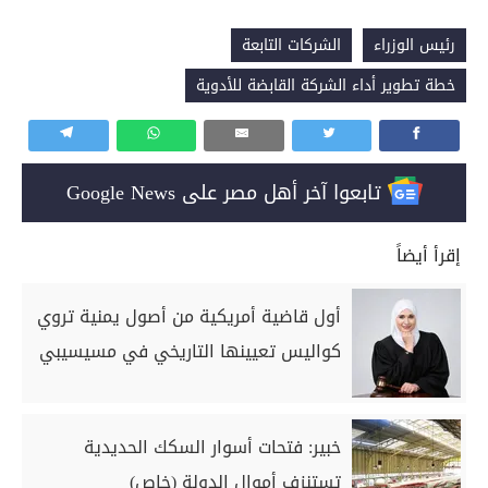
رئيس الوزراء
الشركات التابعة
خطة تطوير أداء الشركة القابضة للأدوية
تابعوا آخر أهل مصر على Google News
إقرأ أيضاً
أول قاضية أمريكية من أصول يمنية تروي
كواليس تعيينها التاريخي في مسيسيبي
خبير: فتحات أسوار السكك الحديدية
تستنزف أموال الدولة (خاص)