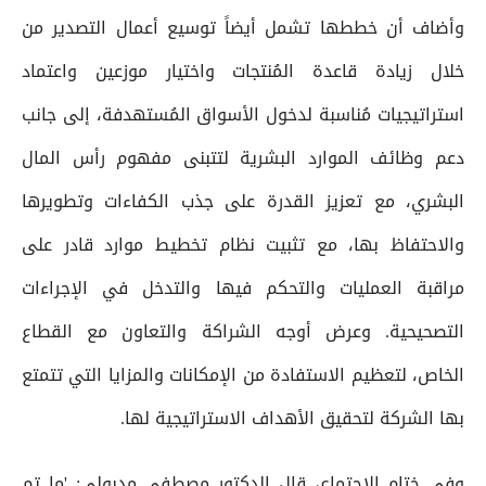
وأضاف أن خططها تشمل أيضاً توسيع أعمال التصدير من
خلال زيادة قاعدة المُنتجات واختيار موزعين واعتماد
استراتيجيات مُناسبة لدخول الأسواق المُستهدفة، إلى جانب
دعم وظائف الموارد البشرية لتتبنى مفهوم رأس المال
البشري، مع تعزيز القدرة على جذب الكفاءات وتطويرها
والاحتفاظ بها، مع تثبيت نظام تخطيط موارد قادر على
مراقبة العمليات والتحكم فيها والتدخل في الإجراءات
التصحيحية. وعرض أوجه الشراكة والتعاون مع القطاع
الخاص، لتعظيم الاستفادة من الإمكانات والمزايا التي تتمتع
بها الشركة لتحقيق الأهداف الاستراتيجية لها.
وفي ختام الاجتماع، قال الدكتور مصطفى مدبولي: 'ما تم