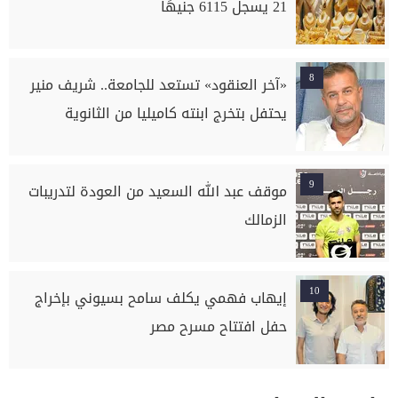
21 يسجل 6115 جنيهًا
8
«آخر العنقود» تستعد للجامعة.. شريف منير
يحتفل بتخرج ابنته كاميليا من الثانوية
9
موقف عبد الله السعيد من العودة لتدريبات
الزمالك
10
إيهاب فهمي يكلف سامح بسيوني بإخراج
حفل افتتاح مسرح مصر