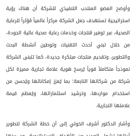
وأوضح العضو المنتدب التنفيذي للشركة أن هناك رؤية
استراتيجية تستهدف جعل الشركة مركزاً عالمياً مُؤثراً للرعاية
الصحية، عبر توفير مُنتجات وخدمات رعاية صحية عالية الجودة،
من خلال تبني أحدث التقنيات وتوطين أنشطة البحث
والتطوير، وتقديم منتجات مبتكرة جديدة، كما تتبنى الشركة
نموذجاً متكاملاً قوياً يُرسخ هوية علامة تجارية مميزة لكل
شركة من شركاتها التابعة؛ بما يُعزز إمكاناتها ويُحسن من
استخدام مواردها، وترشيد استثماراتها، ويُعظم قيمة
علامتها التجارية.
وأشار الدكتور أشرف الخولي إلى أن خطة الشركة لتطوير
أدائها تشمل العديد من الأهداف الاستراتيجية، من بينها