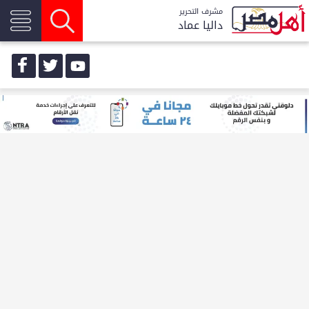
مشرف التحرير
داليا عماد