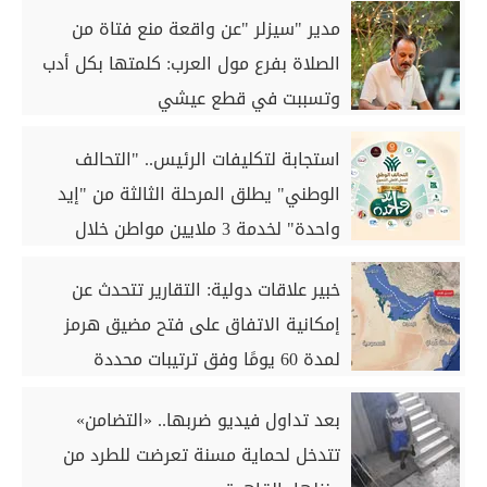
مدير "سيزلر "عن واقعة منع فتاة من
الصلاة بفرع مول العرب: كلمتها بكل أدب
وتسببت في قطع عيشي
استجابة لتكليفات الرئيس.. "التحالف
الوطني" يطلق المرحلة الثالثة من "إيد
واحدة" لخدمة 3 ملايين مواطن خلال
أغسطس
خبير علاقات دولية: التقارير تتحدث عن
إمكانية الاتفاق على فتح مضيق هرمز
لمدة 60 يومًا وفق ترتيبات محددة
بعد تداول فيديو ضربها.. «التضامن»
تتدخل لحماية مسنة تعرضت للطرد من