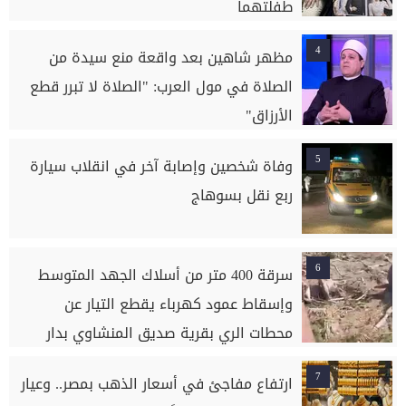
طفلتهما
4
مظهر شاهين بعد واقعة منع سيدة من
الصلاة في مول العرب: "الصلاة لا تبرر قطع
الأرزاق"
5
وفاة شخصين وإصابة آخر في انقلاب سيارة
ربع نقل بسوهاج
6
سرقة 400 متر من أسلاك الجهد المتوسط
وإسقاط عمود كهرباء يقطع التيار عن
محطات الري بقرية صديق المنشاوي بدار
السلام بسوهاج
7
ارتفاع مفاجئ في أسعار الذهب بمصر.. وعيار