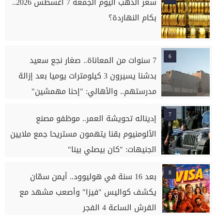
سعر الذهب اليوم الجمعة 7 أغسطس 2026..
بكام النهاردة؟
6
7 سنوات من المعاناة.. صغار نجع سعيد
بدشنا يسيرون 3 كيلومترات يوميا بعد إزالة
مدرستهم.. والأهالي: "إحنا مهمشين"
7
إديناله تحويشة العمر.. موظفو مصنع
الألومنيوم بقنا يتهمون مستريحا جمع ملايين
الجنيهات: "كان بيصلي بينا"
8
بعد 16 سنة في هوليوود.. أيمن سمّان
يكشف كواليس "فيزا" وأصعب مشهد مع
القرش الساعة 4 الفجر