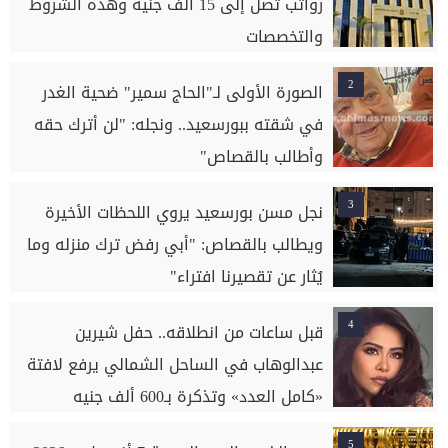
رواتب تصل إلى 15 ألف جنيه وهذه الشروط
والتخصصات
2
الصورة الأولى لـ"الحاج سمير" ضحية الغدر
في شقته ببورسعيد.. ونجله: "لن أترك حقه
وأطالب بالقصاص"
3
نجل مسن بورسعيد يروي اللحظات الأخيرة
ويطالب بالقصاص: "أبي رفض ترك منزله وما
يُثار عن تقصيرنا افتراء"
4
قبل ساعات من انطلاقه.. حفل شيرين
عبدالوهاب في الساحل الشمالي يرفع لافتة
«كامل العدد» وتذكرة بـ600 ألف جنيه
5