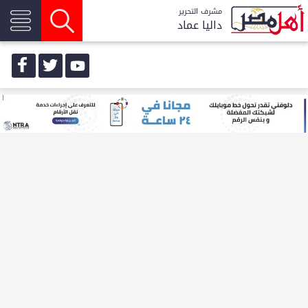
مشرف التحرير
داليا عماد