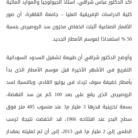
أكد الدكتور عباس شراقي، أستاذ الجيولوجيا والموارد المائية
كلية الدراسات الإفريقية العليا – جامعة القاهرة، أن صور
الأقمار الصناعية أثبتت انخفاض مخزون سد الروصيرص بنسبة
50 % استعدادًا لموسم الأمطار الجديد.
وأوضح الدكتور شراقي أن طبيعة تشغيل السدود السودانية
التفريغ فى الأشهر الأخيرة قبل موسم الأمطار الذى بدأ
بأمطار خفيفة سوف تزداد فى يوليو القادم، وبالنسبة لسد
الروصيرص الذى يقع على بعد 100 كم عن سد النهضة،
بسعة تخزينية قدرها 3 مليار م3 عند منسوب 485 متر فوق
سطح البحر عند افتتاحه 1966، قد انخفضت نتيجة ترسب
الطمى إلى 2 مليار م3 فى 2013، إلى أن تم تعليته بمقدار