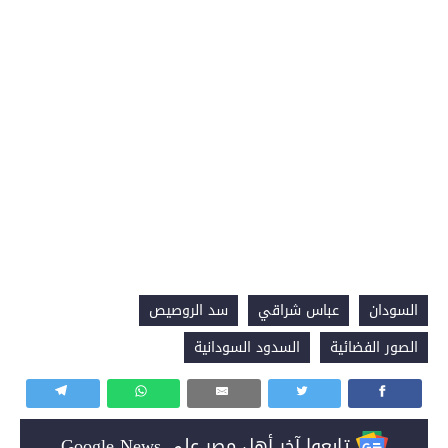
السودان
عباس شراقي
سد الروصيص
الصور الفضائية
السدود السودانية
تابعوا آخر أهل مصر على Google News