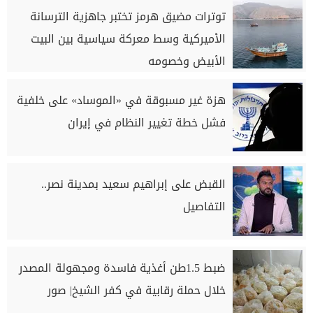
توترات مضيق هرمز تختبر جاهزية الترسانة
الأميركية وسط معركة سياسية بين البيت
الأبيض وخصومه
هزة غير مسبوقة في «الموساد» على خلفية
فشل خطة تغيير النظام في إيران
القبض على إبراهيم سعيد بمدينة نصر..
التفاصيل
ضبط 1.5طن أغذية فاسدة ومجهولة المصدر
خلال حملة رقابية في كفر الشيخ| صور