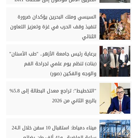
السيسي وملك البحرين يؤكدان ضرورة
تنفيذ وقف الحرب في غزة وتعزيز التعاون
الثنائي
برعاية رئيس جامعة الأزهر.. "طب الأسنان"
(بنات) تنظم يوم علمي لجراحة الفم
والوجه والفكين (صور)
"التخطيط": تراجع معدل البطالة إلى 5.8%
بالربع الثاني من 2026
ميناء دمياط: استقبال 10 سفن خلال الـ24
ساعة الماضية.. و41 ألف طن بضائع