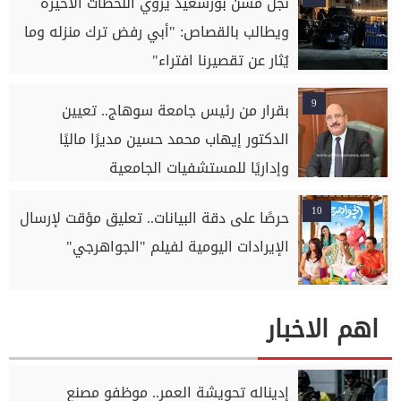
نجل مسن بورسعيد يروي اللحظات الأخيرة
ويطالب بالقصاص: "أبي رفض ترك منزله وما
يُثار عن تقصيرنا افتراء"
9
بقرار من رئيس جامعة سوهاج.. تعيين
الدكتور إيهاب محمد حسين مديرًا ماليًا
وإداريًا للمستشفيات الجامعية
10
حرصًا على دقة البيانات.. تعليق مؤقت لإرسال
الإيرادات اليومية لفيلم "الجواهرجي"
اهم الاخبار
إديناله تحويشة العمر.. موظفو مصنع