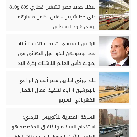
سكك حديد مصر: تشغيل قطاري 809 و810
على خط شربين - قلين بكامل مسارهما
يومي 6 و7 أغسطس
الرئيس السيسي: تحية لمنتخب ناشئات
مصر لوصولهن للدور قبل النهائي في
بطولة كأس العالم للناشئات بكرة اليد
غلق جزئي لطريق مصر أسوان الزراعي
بالبدرشين 4 أيام لتنفيذ أعمال القطار
الكهربائي السريع
الشركة المصرية للأتوبيس الترددي:
استخدام السلالم والأنفاق المخصصة هو
الطريق الآمن للوصول إلى محطات BRT