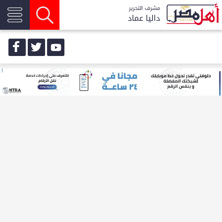
مشرف التحرير
داليا عماد