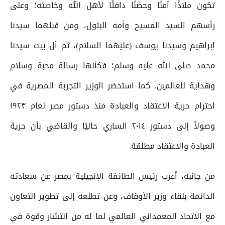
تكون ملاذًا آمنًا وحضنًا دافئًا لأهل الله وخاصته؛ وعلى
رأسهم السيد المسيح وأمه البتول، ومن قبلهما سيدنا
إبراهيم وسيدنا يوسف (عليهما السلام)، ثم آل بيت سيدنا
محمد صلى الله عليه وسلم؛ فكأنها رسالة محبة وسلام
وهداية للعالمين. كما استحضر الوزير التجربة المصرية في
احترام حرية الاعتقاد والعبادة منذ دستور مصر لعام ١٩٢٣
وصولاً إلى دستور ٢٠١٤ الساري حاليًا والقاضي بأن حرية
العبادة والاعتقاد مطلقة.
من جانبه، أعرب رئيس الطائفة الإنجيلية بمصر عن سعادته
الدائمة بلقاء وزير الأوقاف، وعن تطلعه إلى تطوير التعاون
مع الاتحاد المعمداني العالمي لما له من انتشار وقوة في