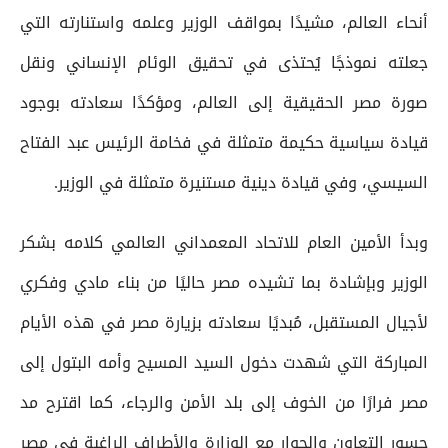
أنحاء العالم، مشيدًا بمواقف الوزير وعلمه واستنارته التي
جعلته نموذجًا يُحتذى في تحقيق الوئام الإنساني ونقل
صورة مصر الحقيقية إلى العالم، ومؤكدًا سعادته بوجود
قيادة سياسية حكيمة متمثلة في فخامة الرئيس عبد الفتاح
السيسي، وفي قيادة دينية مستنيرة متمثلة في الوزير.
وبدأ الأمين العام للاتحاد المعمداني العالمي كلامه بشكر
الوزير وبإشادة بما تشيده مصر حاليًا من بناء مادي وفكري
لأجيال المستقبل، مُبديًا سعادته بزيارة مصر في هذه الأيام
المباركة التي شهدت دخول السيد المسيح وأمه البتول إلى
مصر فرارًا من الخوف إلى بلد الأمن والرجاء، كما اقترح مد
جسور التعاون والحوار مع الوزارة والأطراف الراغبة في مصر