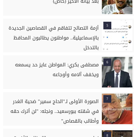
بعد بيانه الأخير (خاص)
5
أزمة التصالح تتفاقم في القصاصين الجديدة
بالإسماعيلية.. مواطنون يطالبون المحافظ
بالتدخل
6
مصطفى بكري: المواطن عايز حد يسمعه
ويخفف آلامه وأوجاعه
7
الصورة الأولى لـ"الحاج سمير" ضحية الغدر
في شقته ببورسعيد.. ونجله: "لن أترك حقه
وأطالب بالقصاص"
8