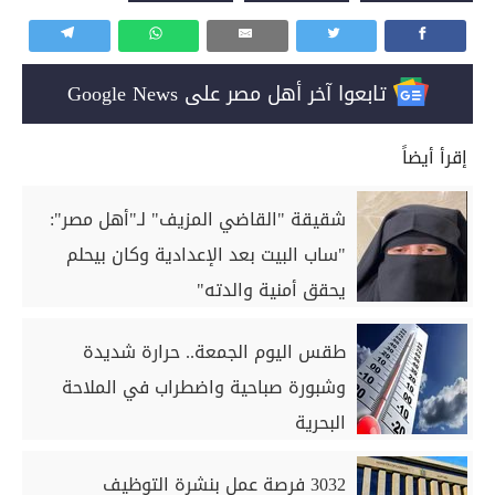
تابعوا آخر أهل مصر على Google News
إقرأ أيضاً
شقيقة "القاضي المزيف" لـ"أهل مصر":
"ساب البيت بعد الإعدادية وكان بيحلم
يحقق أمنية والدته"
طقس اليوم الجمعة.. حرارة شديدة
وشبورة صباحية واضطراب في الملاحة
البحرية
3032 فرصة عمل بنشرة التوظيف