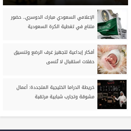
الإعلامي السعودي مبارك الدوسري.. حضور
متنامٍ في تغطية الكرة السعودية
أفكار إبداعية لتجهيز غرف الرضع وتنسيق
حفلات استقبال لا تُنسى
خريطة الدراما الخليجية المتجددة: أعمال
مشوقة وتجارب شبابية مرتقبة