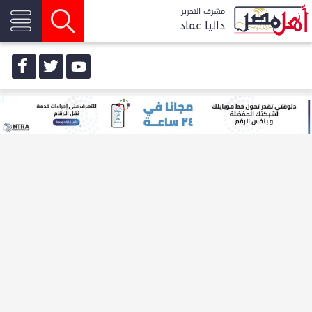
مشرف التحرير
داليا عماد