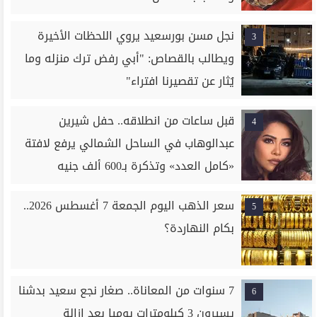
نجل مسن بورسعيد يروي اللحظات الأخيرة
3
ويطالب بالقصاص: "أبي رفض ترك منزله وما
يُثار عن تقصيرنا افتراء"
قبل ساعات من انطلاقه.. حفل شيرين
4
عبدالوهاب في الساحل الشمالي يرفع لافتة
«كامل العدد» وتذكرة بـ600 ألف جنيه
سعر الذهب اليوم الجمعة 7 أغسطس 2026..
5
بكام النهاردة؟
7 سنوات من المعاناة.. صغار نجع سعيد بدشنا
6
يسيرون 3 كيلومترات يوميا بعد إزالة