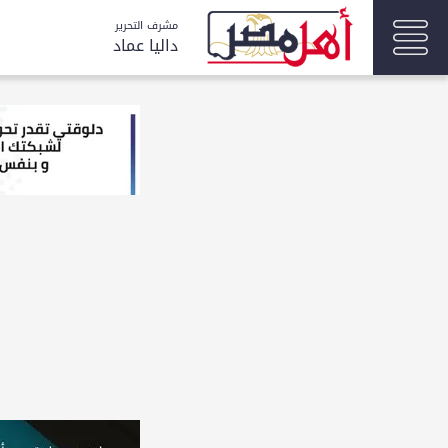
مشرف التحرير
داليا عماد