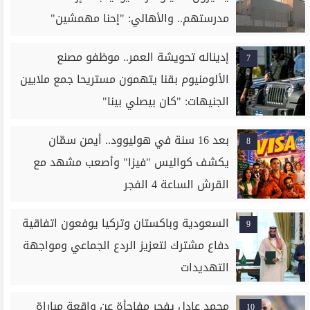
مدرستهم.. والأهالي: "إحنا مهمشين"
إديناله تحويشة العمر.. موظفو مصنع
7
الألومنيوم بقنا يتهمون مستريحا جمع ملايين
الجنيهات: "كان بيصلي بينا"
بعد 16 سنة في هوليوود.. أيمن سمّان
8
يكشف كواليس "فيزا" وأصعب مشهد مع
القرش الساعة 4 الفجر
السعودية وباكستان وتركيا يوفعون اتفاقية
9
دفاع مشترك لتعزيز الردع الجماعي ومواجهة
التهديدات
محمد عادل يفجر مفاجأة عن واقعة مباراة
10