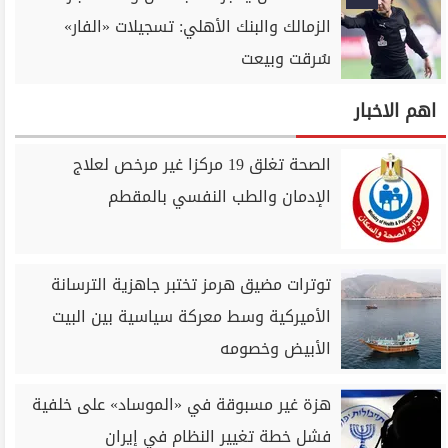
الزمالك والبنك الأهلي: تسجيلات «الفار»
سُرقت وبيعت
اهم الاخبار
الصحة تغلق 19 مركزا غير مرخص لعلاج
الإدمان والطب النفسي بالمقطم
توترات مضيق هرمز تختبر جاهزية الترسانة
الأميركية وسط معركة سياسية بين البيت
الأبيض وخصومه
هزة غير مسبوقة في «الموساد» على خلفية
فشل خطة تغيير النظام في إيران