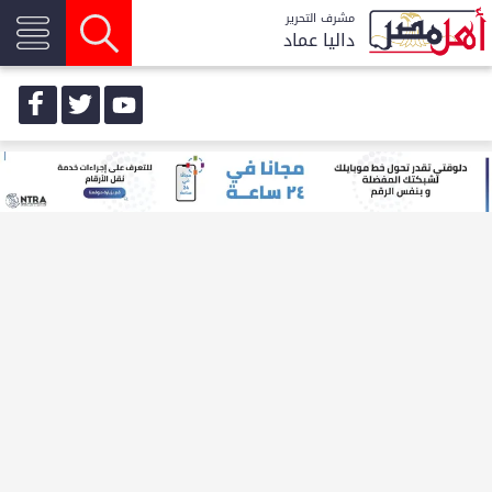
مشرف التحرير
داليا عماد