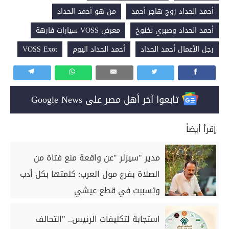
أحمد الحداد زوج هاجر أحمد
من هو أحمد الحداد
أحمد الحداد وصبري نخنوخ
معرض VOSS سيارات فارهة
رجل الأعمال أحمد الحداد
أحمد الحداد اليوم
VOSS Exot
تابعوا آخر أهل مصر على Google News
إقرأ أيضاً
مدير "سيزلر "عن واقعة منع فتاة من
الصلاة بفرع مول العرب: كلمتها بكل أدب
وتسببت في قطع عيشي
استجابة لتكليفات الرئيس.. "التحالف