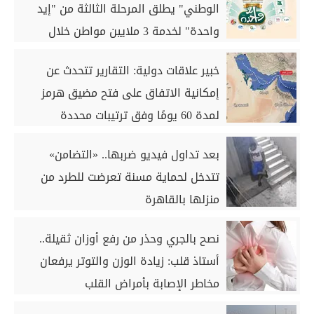
الوطني" يطلق المرحلة الثالثة من "إيد
واحدة" لخدمة 3 ملايين مواطن خلال
أغسطس
خبير علاقات دولية: التقارير تتحدث عن
إمكانية الاتفاق على فتح مضيق هرمز
لمدة 60 يومًا وفق ترتيبات محددة
بعد تداول فيديو ضربها.. «التضامن»
تتدخل لحماية مسنة تعرضت للطرد من
منزلها بالقاهرة
نصح بالجري وحذر من رفع أوزان ثقيلة..
أستاذ قلب: زيادة الوزن والتوتر يرفعان
مخاطر الإصابة بأمراض القلب