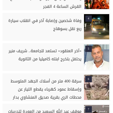
القرش الساعة 4 الفجر
4
وفاة شخصين وإصابة آخر في انقلاب سيارة
ربع نقل بسوهاج
5
«آخر العنقود» تستعد للجامعة.. شريف منير
يحتفل بتخرج ابنته كاميليا من الثانوية
6
سرقة 400 متر من أسلاك الجهد المتوسط
وإسقاط عمود كهرباء يقطع التيار عن
محطات الري بقرية صديق المنشاوي بدار
السلام بسوهاج
7
موقف عبد الله السعيد من العودة لتدريبات