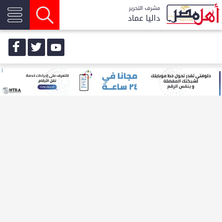
مشرف التحرير
داليا عماد