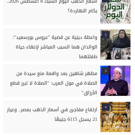
أسعار الذهب اليوم السبت 8 اغسطس 2026..
بكام النهاردة؟
2
واعظة دينية عن قضية "عروس بورسعيد":
الوالدان هما السبب المباشر لإنهاء حياة
طفلتهما
3
مظهر شاهين بعد واقعة منع سيدة من
الصلاة في مول العرب: "الصلاة لا تبرر قطع
الأرزاق"
4
ارتفاع مفاجئ في أسعار الذهب بمصر.. وعيار
21 يسجل 6115 جنيهًا