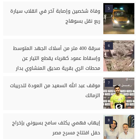
5
وفاة شخصين وإصابة آخر في انقلاب سيارة
ربع نقل بسوهاج
6
سرقة 400 متر من أسلاك الجهد المتوسط
وإسقاط عمود كهرباء يقطع التيار عن
محطات الري بقرية صديق المنشاوي بدار
السلام بسوهاج
7
موقف عبد الله السعيد من العودة لتدريبات
الزمالك
8
إيهاب فهمي يكلف سامح بسيوني بإخراج
حفل افتتاح مسرح مصر