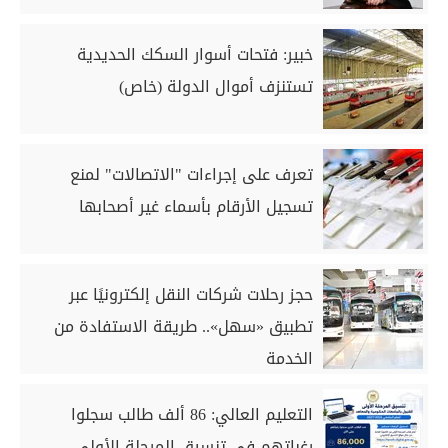
خبير: فتحات أسوار السكك الحديدية
تستنزف أموال الدولة (خاص)
تعرف على إجراءات "الاتصالات" لمنع
تسجيل الأرقام بأسماء غير أصحابها
حجز رحلات شركات النقل إلكترونيًا عبر
تطبيق «سهل».. طريقة الاستفادة من
الخدمة
التعليم العالي: 86 ألف طالب سجلوا
رغباتهم في تنسيق المرحلة الأولى