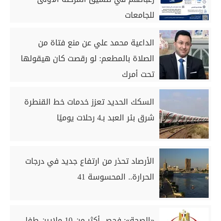
للجامعات
الداعية محمد علي عن منع فتاة من
الصلاة بالمطعم: لو رقصت كان هيقولها
تحت أمرك
السكك الحديد تعزز خدمات خط القنطرة
شرق بئر العبد بـ4 رحلات يوميًا
الأرصاد تحذر من ارتفاع جديد في درجات
الحرارة.. المحسوسة 41
«الصحة»: فحص أكثر من 10 ملايين طفل