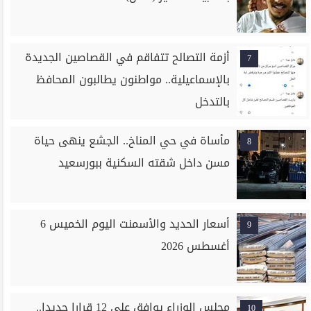
أزمة التصالح تتفاقم في القصاصين الجديدة
7
بالإسماعيلية.. مواطنون يطالبون المحافظ
بالتدخل
مأساة في حي المناخ.. الجشع ينهى حياة
8
مسن داخل شقته السكنية ببورسعيد
أسعار الحديد والأسمنت اليوم الخميس 6
9
أغسطس 2026
مجلس الوزراء يوافق على 12 قرارا جديدا..
10