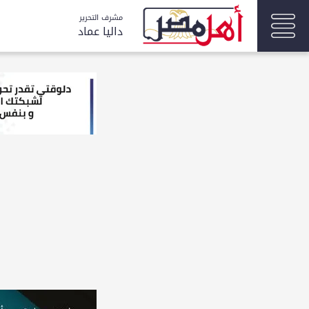
مشرف التحرير
داليا عماد