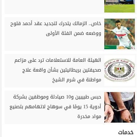
خاص.. الزمالك يتحرك لتجديد عقد أحمد فتوح
ووضعه ضمن الفئة الأولى
الهيئة العامة للاستعلامات ترد على مزاعم
صحيفتين بريطانيتين بشأن واقعة علاج
مواطنة في شرم الشيخ
حبس طبيبين و10 صيادلة وموظفين بشركة
أدوية 15 يومًا في سوهاج لاتهامهم بتصنيع
مواد مخدرة
خدمات