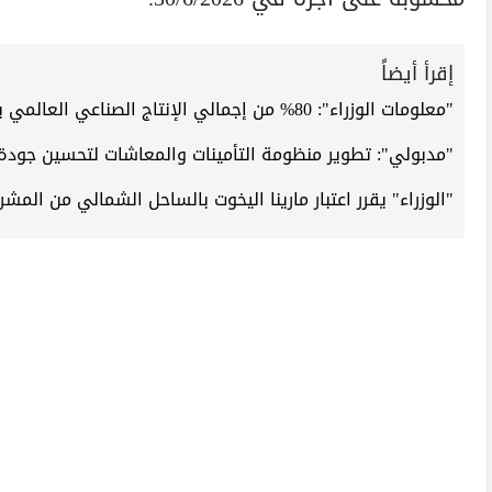
إقرأ أيضاً
"معلومات الوزراء": 80% من إجمالي الإنتاج الصناعي العالمي يتركز في 10 دول خلال 2026
"مدبولي": تطوير منظومة التأمينات والمعاشات لتحسين جودة
"الوزراء" يقرر اعتبار مارينا اليخوت بالساحل الشمالي من المش