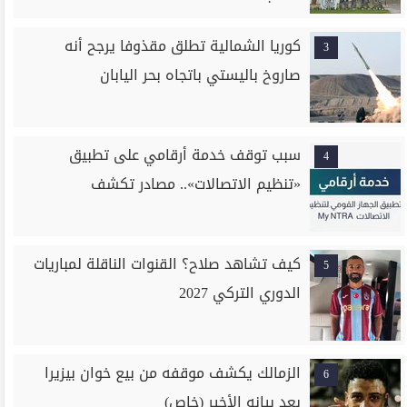
كوريا الشمالية تطلق مقذوفا يرجح أنه
3
صاروخ باليستي باتجاه بحر اليابان
سبب توقف خدمة أرقامي على تطبيق
4
«تنظيم الاتصالات».. مصادر تكشف
كيف تشاهد صلاح؟ القنوات الناقلة لمباريات
5
الدوري التركي 2027
الزمالك يكشف موقفه من بيع خوان بيزيرا
6
بعد بيانه الأخير (خاص)