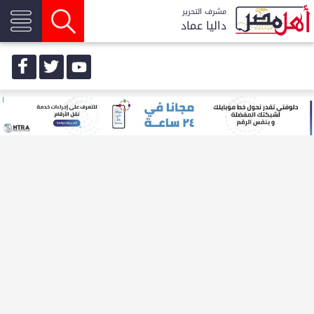
مشرف التحرير
داليا عماد