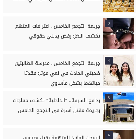
3
جريمة التجمع الخامس.. اعترافات المتهم
تكشف اللغز: رفض يديني حقوقي
4
جريمة التجمع الخامس.. مدرسة الطالبتين
ضحيتي الحادث في نعي مؤثر: فقدتا
حياتهما بشكل مأساوي
5
بدافع السرقة.. "الداخلية" تكشف مفاجآت
بجريمة مقتل أسرة في التجمع الخامس
6
السجن المؤبد للمتهمة بقتل «عروس