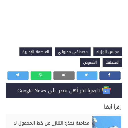
مجلس الوزراء
مصطفى مدبولي
العاصمة الإدارية
المنطقة
الغموض
تابعوا آخر أهل مصر على Google News
إقرأ أيضاً
محامية تحذر: التنازل عن خط المحمول لا