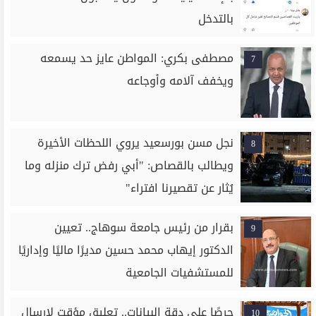
بالتدخل
مصطفى بكري: المواطن عايز حد يسمعه
7
ويخفف آلامه وأوجاعه
نجل مسن بورسعيد يروي اللحظات الأخيرة
8
ويطالب بالقصاص: "أبي رفض ترك منزله وما
يُثار عن تقصيرنا افتراء"
بقرار من رئيس جامعة سوهاج.. تعيين
9
الدكتور إيهاب محمد حسين مديرًا ماليًا وإداريًا
للمستشفيات الجامعية
حرصًا على دقة البيانات.. تعليق مؤقت لإرسال
10