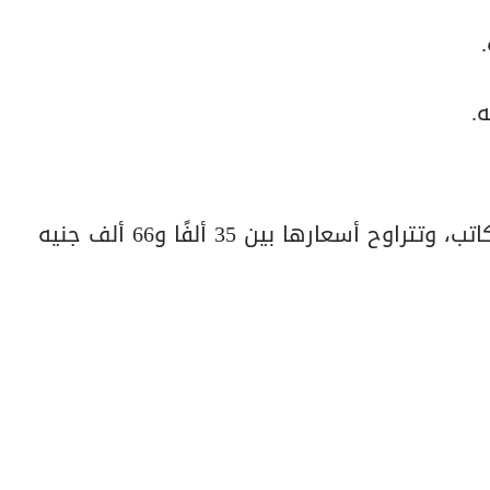
تُستخدم أجهزة 3 حصان في الصالات الكبيرة والمكاتب، وتتراوح أسعارها بين 35 ألفًا و66 ألف جنيه