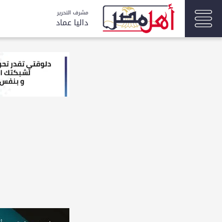
مشرف التحرير
داليا عماد