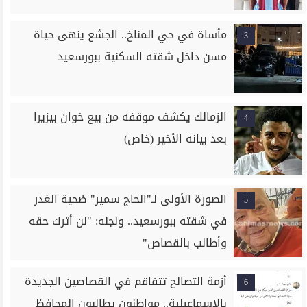
مأساة في حي المناخ.. الجشع ينهى حياة
3
مسن داخل شقته السكنية ببورسعيد
الزمالك يكشف موقفه من بيع خوان بيزيرا
4
بعد بيانه الأخير (خاص)
الصورة الأولى لـ"الحاج سمير" ضحية الغدر
5
في شقته ببورسعيد.. ونجله: "لن أترك حقه
وأطالب بالقصاص"
أزمة التصالح تتفاقم في القصاصين الجديدة
6
بالإسماعيلية.. مواطنون يطالبون المحافظ