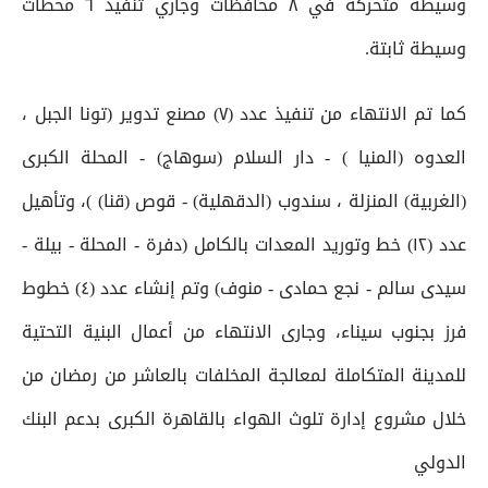
وسيطة متحركة في ٨ محافظات وجاري تنفيذ ٦ محطات
وسيطة ثابتة.
كما تم الانتهاء من تنفيذ عدد (٧) مصنع تدوير (تونا الجبل ،
العدوه (المنيا ) - دار السلام (سوهاج) - المحلة الكبرى
(الغربية) المنزلة ، سندوب (الدقهلية) - قوص (قنا) )، وتأهيل
عدد (١٢) خط وتوريد المعدات بالكامل (دفرة - المحلة - بيلة -
سيدى سالم - نجع حمادى - منوف) وتم إنشاء عدد (٤) خطوط
فرز بجنوب سيناء، وجارى الانتهاء من أعمال البنية التحتية
للمدينة المتكاملة لمعالجة المخلفات بالعاشر من رمضان من
خلال مشروع إدارة تلوث الهواء بالقاهرة الكبرى بدعم البنك
الدولي