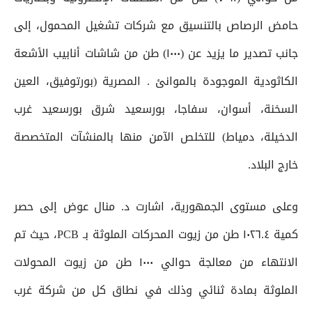
حامض الرصاص بالتنسيق مع شركات تشغيل المحمول، إلى
جانب تصدير ما يزيد عن (١٠٠٠) طن من شاشات أنابيب الأشعة
الكاثودية الموجودة بالموانئ . المصرية (بورتوفيق، العين
السخنة، أسوان، سفاجا، بورسعيد شرق بورسعيد غرب
الدخيلة، دمياط) للتخلص الآمن منها بالمنشآت المتخصصة
خارج البلاد.
وعلى مستوى الجمهورية، اشارت د. منال عوض إلى حصر
كمية ١٠٢٦.٤ طن من زيوت المحركات الملوثة بـ PCB، حيث تم
الانتهاء من معالجة حوالي ١٠٠٠ طن من زيوت المحولات
الملوثة بمادة ثنائي وذلك في نطاق كل من شركة غرب