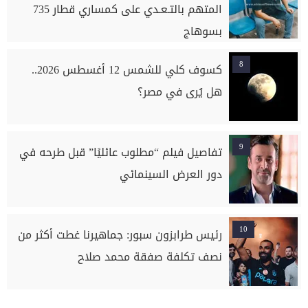
المتهم بالتـعـدي على كمساري قطار 735
بسوهاج
8
كسوف كلي للشمس 12 أغسطس 2026..
هل يُرى في مصر؟
9
تفاصيل فيلم “مطلوب عائليًا” قبل طرحه في
دور العرض السينمائي
10
رئيس طرابزون سبور: جماهيرنا غطت أكثر من
نصف تكلفة صفقة محمد صلاح