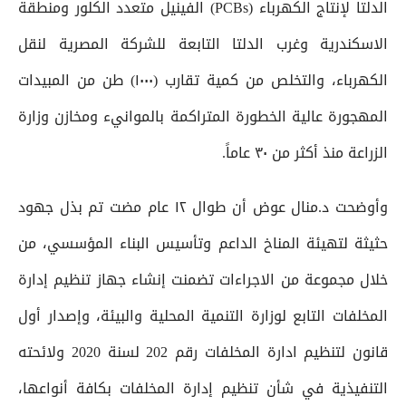
الدلتا لإنتاج الكهرباء (PCBs) الفينيل متعدد الكلور ومنطقة
الاسكندرية وغرب الدلتا التابعة للشركة المصرية لنقل
الكهرباء، والتخلص من كمية تقارب (١٠٠٠) طن من المبيدات
المهجورة عالية الخطورة المتراكمة بالموانيء ومخازن وزارة
الزراعة منذ أكثر من ٣٠ عاماً.
وأوضحت د.منال عوض أن طوال ١٢ عام مضت تم بذل جهود
حثيثة لتهيئة المناخ الداعم وتأسيس البناء المؤسسي، من
خلال مجموعة من الاجراءات تضمنت إنشاء جهاز تنظيم إدارة
المخلفات التابع لوزارة التنمية المحلية والبيئة، وإصدار أول
قانون لتنظيم ادارة المخلفات رقم 202 لسنة 2020 ولائحته
التنفيذية في شأن تنظيم إدارة المخلفات بكافة أنواعها،