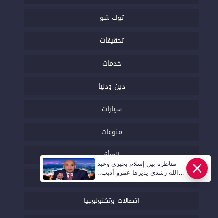
توك شو
تحقيقات
خدمات
دين ودنيا
سيارات
منوعات
المرأة
مناظرة بين إسلام بحيري وعبد
الله رشدي يديرها عمرو أديب..
صحة
قريبا | أهل مصر
اتصالات وتكنولوجيا