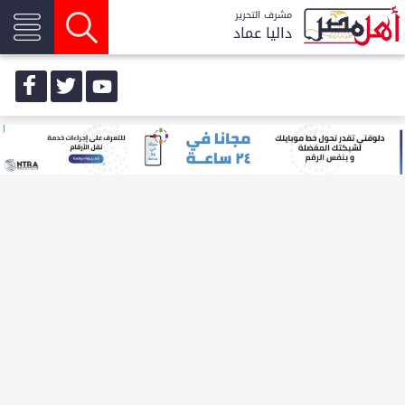
مشرف التحرير
داليا عماد