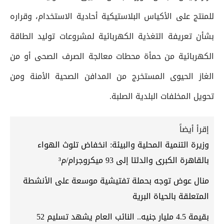
للمنتج على الأكياس البلاستيكية أحادية الاستخدام، وقراره
بشأن تعريفة التغذية الكهربائية لمشروعات توليد الطاقة
الكهربائية من حمأة محطات معالجة الصرف الصحى أو من
الغاز الحيوى المستخرج من المدافن الصحية الأمنة ومن
تحويل المخلفات البلدية الصلبة.
إقرأ أيضاً
وزيرة التنمية المحلية والبيئة: انخفاض تلوث الهواء
بالقاهرة الكبرى والدلتا إلى 93 ميكروجرام/م³
منال عوض توجه بحملة تفتيشية موسعة على الأنشطة
المتعلقة بالحياة البرية
بقيمة 4.5 مليار جنيه.. النائب العام يشهد تسليم 52