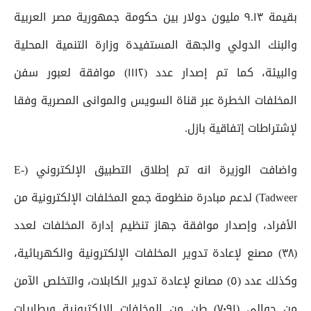
بقيمة ٩.١٣ مليون دولار بين حكومة جمهورية مصر العربية
والبنك الدولي والجهة المستفيدة وزارة التنمية المحلية
والبيئة، كما تم إصدار عدد (١١١٢) موافقة لعبور سفن
المخلفات الخطرة عبر قناة السويس والموانى المصرية وفقا
لإشتراطات إتفاقية بازل.
واضافت الوزيرة انه تم إطلاق التطبيق الإلكتروني (E-
Tadweer) لدعم مبادرة منظومة جمع المخلفات الإلكترونية من
الأفراد، وإصدار موافقة جهاز تنظيم إدارة المخلفات لعدد
(٣٨) مصنع لإعادة تدوير المخلفات الإلكترونية والكهربائية،
وكذلك عدد (٥) مصانع لإعادة تدوير الكابلات، والتخلص الآمن
من حوالي (٧٠٩١) طن من المخلفات الإلكترونية وبطاريات