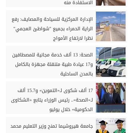
الاستفادة منه
الإدارة المركزية للسياحة والمصايف: رفع
الراية الحمراء بجميع "شواطئ العجمي"
نظرا لارتفاع الأمواج
الصحة: 13 ألف خدمة مجانية للمصطافين
و17 عيادة طبية متنقلة مجهزة بالكامل
بالمدن الساحلية
17 ألف شكوى لـ«التموين» و15.7 ألف
لـ«الصحة».. رئيس الوزراء يتابع «الشكاوى
الحكومية» خلال يوليو
جامعة هيروشيما تمنح وزير التعليم محمد