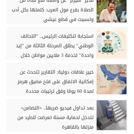
مدير "سيزلر "عن واقعة منع فتاة من
الصلاة بفرع مول العرب: كلمتها بكل أدب
وتسببت في قطع عيشي
استجابة لتكليفات الرئيس.. "التحالف
الوطني" يطلق المرحلة الثالثة من "إيد
واحدة" لخدمة 3 ملايين مواطن خلال
أغسطس
خبير علاقات دولية: التقارير تتحدث عن
إمكانية الاتفاق على فتح مضيق هرمز
لمدة 60 يومًا وفق ترتيبات محددة
بعد تداول فيديو ضربها.. «التضامن»
تتدخل لحماية مسنة تعرضت للطرد من
منزلها بالقاهرة