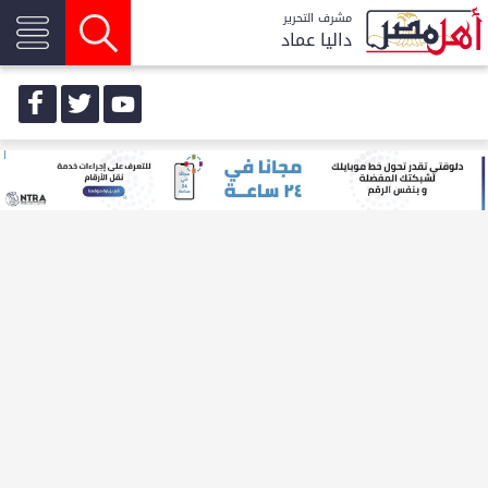
مشرف التحرير
داليا عماد