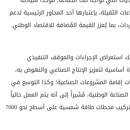
ات التي تُواجه تلك الصناعة؛ مؤكداً سيادته
 الثقيلة، باِعتبارها أحد المحاور الرئيسية لدعم
ات، بما يُعزز القيمة المُضافة للاقتصاد الوطني.
لك استعراض الإجراءات والموقف التنفيذي
 أساسية لتعزيز الإنتاج الصناعي والنهوض به،
ات إقامة المشروعات الصناعية؛ وكذا التوسع في
صناعة الوطنية، مُشيراً إلى أنه يتم العمل حالياً
على تنفيذ مبادرة شمس الصناعة التي تستهدف تركيب محطات طاقة شمسية على أسطح نحو 7000