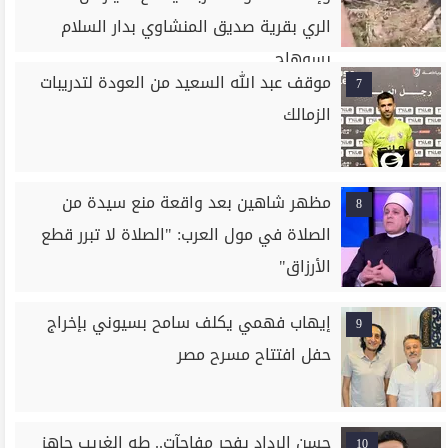
الري بقرية صديق المنشاوي بدار السلام
بسوهاج
موقف عبد الله السعيد من العودة لتدريبات
7
الزمالك
مظهر شاهين بعد واقعة منع سيدة من
8
الصلاة في مول العرب: "الصلاة لا تبرر قطع
الأرزاق"
إيهاب فهمي يكلف سامح بسيوني بإخراج
9
حفل افتتاح مسرح مصر
حسن الرداد يفجر مفاجآت.. طه الغريب جاهز
10