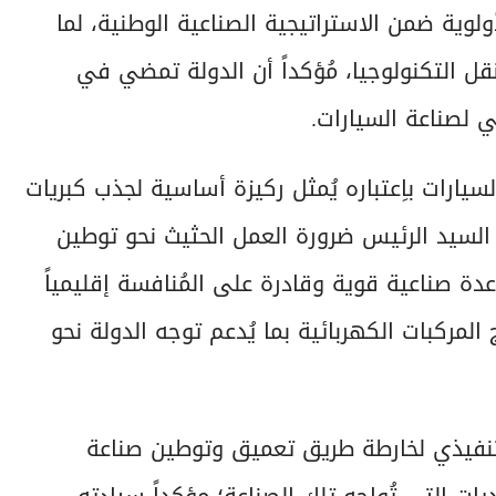
لوية ضمن الاستراتيجية الصناعية الوطنية، لما
ل التكنولوجيا، مُؤكداً أن الدولة تمضي في
 لصناعة السيارات.
لسيارات باِعتباره يُمثل ركيزة أساسية لجذب كبريات
د السيد الرئيس ضرورة العمل الحثيث نحو توطين
عدة صناعية قوية وقادرة على المُنافسة إقليمياً
المركبات الكهربائية بما يُدعم توجه الدولة نحو
لتنفيذي لخارطة طريق تعميق وتوطين صناعة