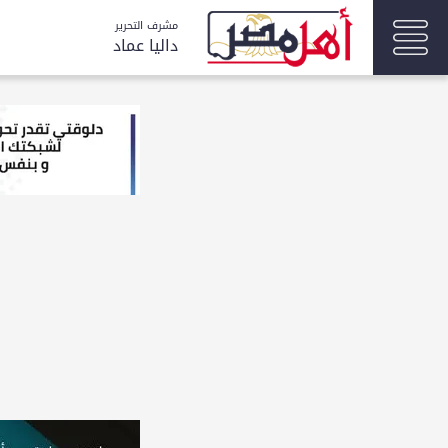
مشرف التحرير
داليا عماد