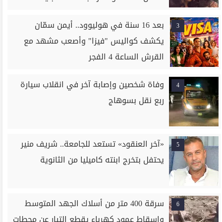
بعد 16 سنة في هوليوود.. أيمن سمّان
3
يكشف كواليس "فيزا" وأصعب مشهد مع
القرش الساعة 4 الفجر
وفاة شخصين وإصابة آخر في انقلاب سيارة
4
ربع نقل بسوهاج
«آخر العنقود» تستعد للجامعة.. شريف منير
5
يحتفل بتخرج ابنته كاميليا من الثانوية
سرقة 400 متر من أسلاك الجهد المتوسط
6
وإسقاط عمود كهرباء يقطع التيار عن محطات