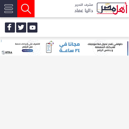
مشرف التحرير
داليا عماد