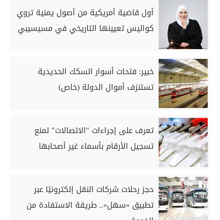
أول قاضية أمريكية من أصول يمنية تروي
كواليس تعيينها التاريخي في مسيسيبي
خبير: فتحات أسوار السكك الحديدية
تستنزف أموال الدولة (خاص)
تعرف على إجراءات "الاتصالات" لمنع
تسجيل الأرقام بأسماء غير أصحابها
حجز رحلات شركات النقل إلكترونيًا عبر
تطبيق «سهل».. طريقة الاستفادة من