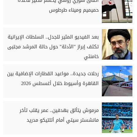
اتفاق سوري روسي يحسم مصير قاعدة
حميميم وميناء طرطوس
بعد الفيديو المثير للجدل.. السلطات الإيرانية
تكثف إبراز "الأدلة" حول حالة المرشد مجتبى
خامنئي
رحلات جديدة.. مواعيد القطارات الإضافية بين
القاهرة وأسيوط خلال أغسطس 2026
مرموش يتألق بهدفين.. عمر يقلب تأخر
مانشستر سيتي أمام أتلتيكو مدريد