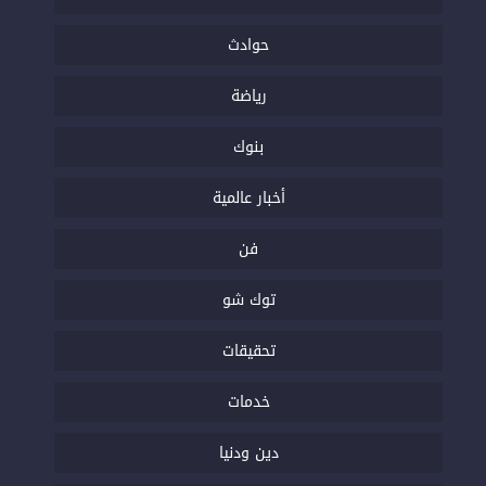
حوادث
رياضة
بنوك
أخبار عالمية
فن
توك شو
تحقيقات
خدمات
دين ودنيا