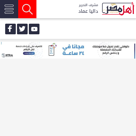
مشرف التحرير
داليا عماد