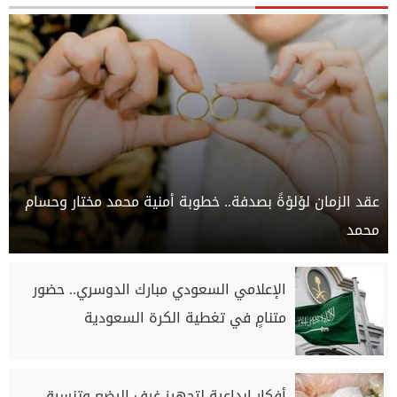
عقد الزمان لؤلؤةً بصدفة.. خطوبة أمنية محمد مختار وحسام
محمد
الإعلامي السعودي مبارك الدوسري.. حضور
متنامٍ في تغطية الكرة السعودية
أفكار إبداعية لتجهيز غرف الرضع وتنسيق