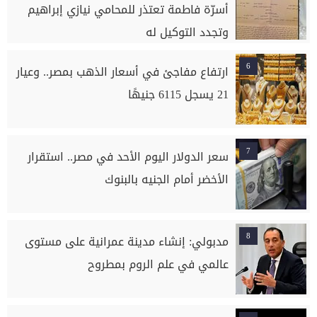
أسرّة فاطمة تعتذر للمحامي نيازي إبراهيم
وتجدد التوكيل له
6
ارتفاع مفاجئ في أسعار الذهب بمصر.. وعيار
21 يسجل 6115 جنيهًا
7
سعر الدولار اليوم الأحد في مصر.. استقرار
الأخضر أمام الجنيه بالبنوك
8
مدبولي: إنشاء مدينة عمرانية على مستوى
عالمي في علم الروم بمطروح