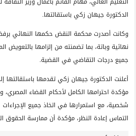
التعليم العالي، مهام القائم بأعمال وزير الثقافة 
الدكتورة جيهان زكي باستقالتها.
وكانت أصدرت محكمة النقض حكمها النهائي برفض ا
نهائية وباتة، بما تضمنته من إلزامها بالتعويض ا
جميع درجات التقاضي في القضية.
أعلنت الدكتورة جيهان زكي تقدمها باستقالتها إ
مؤكدة احترامها الكامل لأحكام القضاء المصري، و
شخصية، مع استمرارها في اتخاذ جميع الإجراءات ال
التماس إعادة النظر، مؤكدة أن ممارسة الحقوق القا