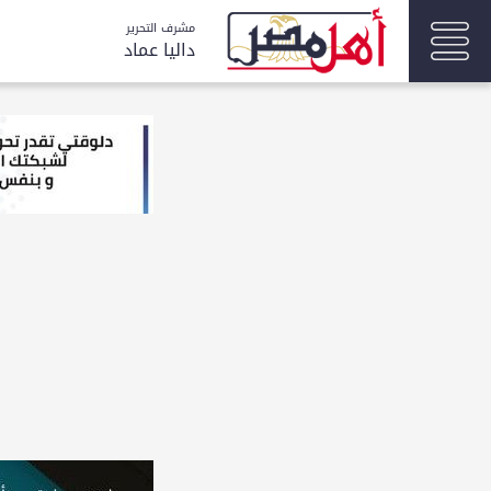
مشرف التحرير
داليا عماد