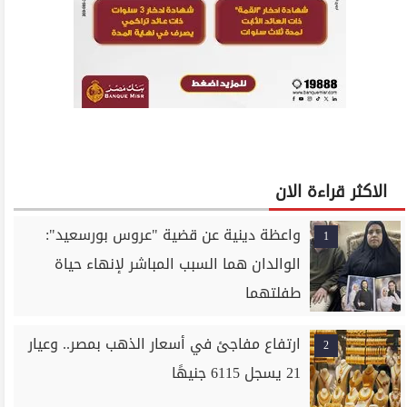
الاكثر قراءة الان
واعظة دينية عن قضية "عروس بورسعيد":
1
الوالدان هما السبب المباشر لإنهاء حياة
طفلتهما
ارتفاع مفاجئ في أسعار الذهب بمصر.. وعيار
2
21 يسجل 6115 جنيهًا