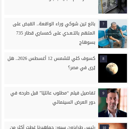
بائع تين شوكي وراء الواقعة.. القبض على
7
المتهم بالتـعـدي على كمساري قطار 735
بسوهاج
كسوف كلي للشمس 12 أغسطس 2026.. هل
8
يُرى في مصر؟
تفاصيل فيلم “مطلوب عائليًا” قبل طرحه في
9
دور العرض السينمائي
رئيس طرابزون سبور: جماهيرنا غطت أكثر من
10