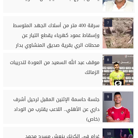
7
سرقة 400 متر من أسلاك الجهد المتوسط
وإسقاط عمود كهرباء يقطع التيار عن
محطات الري بقرية صديق المنشاوي بدار
السلام بسوهاج
8
موقف عبد الله السعيد من العودة لتدريبات
الزمالك
9
جلسة حاسمة الإثنين المقبل لرحيل أشرف
داري عن الأهلي.. اللاعب يقترب من الوداد
(خاص)
10
غرام في الكرنك ينعش مسرح محمد