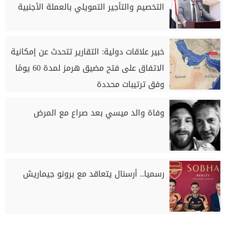
التخصيم والتأجير التمويلي بالعملة الأجنبية
خبير علاقات دولية: التقارير تتحدث عن إمكانية
الاتفاق على فتح مضيق هرمز لمدة 60 يومًا
وفق ترتيبات محددة
وفاة والد ميسي بعد صراع مع المرض
رسميا.. أرسنال يتعاقد مع برونو جيماريش