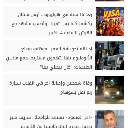
3
بعد 16 سنة في هوليوود.. أيمن سمّان
يكشف كواليس "فيزا" وأصعب مشهد مع
القرش الساعة 4 الفجر
4
إديناله تحويشة العمر.. موظفو مصنع
الألومنيوم بقنا يتهمون مستريحا جمع ملايين
الجنيهات: "كان بيصلي بينا"
5
وفاة شخصين وإصابة آخر في انقلاب سيارة
ربع نقل بسوهاج
6
«آخر العنقود» تستعد للجامعة.. شريف منير
يحتفل بتخرج ابنته كاميليا من الثانوية