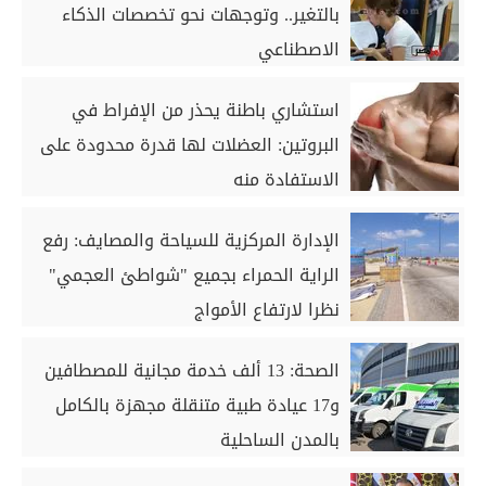
بالتغير.. وتوجهات نحو تخصصات الذكاء
الاصطناعي
استشاري باطنة يحذر من الإفراط في
البروتين: العضلات لها قدرة محدودة على
الاستفادة منه
الإدارة المركزية للسياحة والمصايف: رفع
الراية الحمراء بجميع "شواطئ العجمي"
نظرا لارتفاع الأمواج
الصحة: 13 ألف خدمة مجانية للمصطافين
و17 عيادة طبية متنقلة مجهزة بالكامل
بالمدن الساحلية