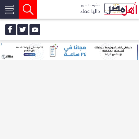
مشرف التحرير
داليا عماد