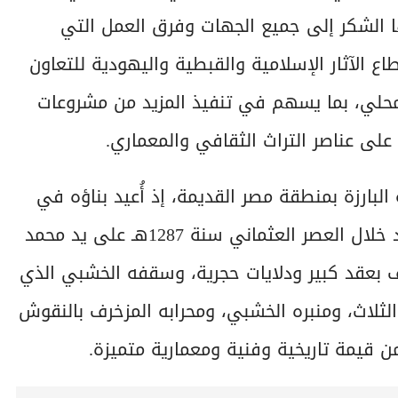
ا الشكر إلى جميع الجهات وفرق العمل التي
 الآثار الإسلامية والقبطية واليهودية للتعاون
حلي، بما يسهم في تنفيذ المزيد من مشروعات
ظ على عناصر التراث الثقافي والمعماري.
البارزة بمنطقة مصر القديمة، إذ أُعيد بناؤه في
عهد السلطان الأشرف برسباي عام 830 هـ، ثم جُدد خلال العصر العثماني سنة 1287هـ على يد محمد
رف بعقد كبير ودلايات حجرية، وسقفه الخشبي الذي
ثلاث، ومنبره الخشبي، ومحرابه المزخرف بالنقوش
من قيمة تاريخية وفنية ومعمارية متميزة.