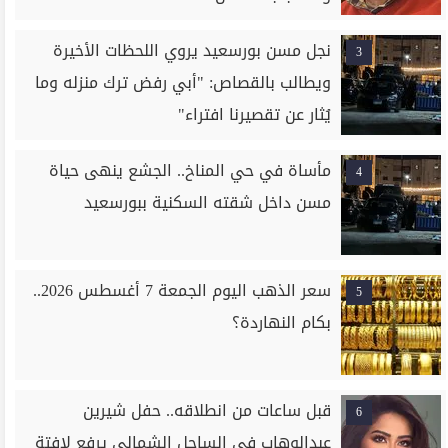
نجل مسن بورسعيد يروي اللحظات الأخيرة
3
ويطالب بالقصاص: "أبي رفض ترك منزله وما
يُثار عن تقصيرنا افتراء"
مأساة في حي المناخ.. الجشع ينهى حياة
4
مسن داخل شقته السكنية ببورسعيد
سعر الذهب اليوم الجمعة 7 أغسطس 2026..
5
بكام النهاردة؟
قبل ساعات من انطلاقه.. حفل شيرين
6
عبدالوهاب في الساحل الشمالي يرفع لافتة