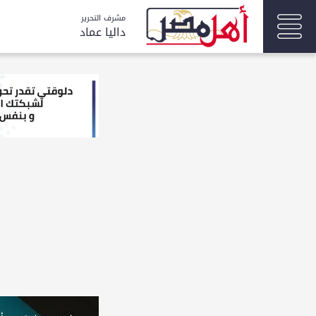
مشرف التحرير
داليا عماد