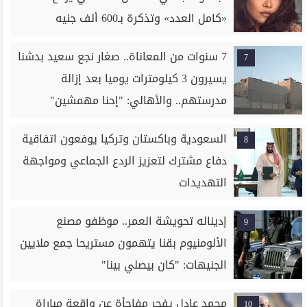
«كامل العدد» وتذكرة بـ600 ألف جنيه
7 سنوات من المعاناة.. صغار نجع سعيد بدشنا
7
يسيرون 3 كيلومترات يوميا بعد إزالة
مدرستهم.. والأهالي: "إحنا مهمشين"
السعودية وباكستان وتركيا يوفعون اتفاقية
8
دفاع مشترك لتعزيز الردع الجماعي ومواجهة
التهديدات
إديناله تحويشة العمر.. موظفو مصنع
9
الألومنيوم بقنا يتهمون مستريحا جمع ملايين
الجنيهات: "كان بيصلي بينا"
محمد عادل يفجر مفاجأة عن واقعة مباراة
10