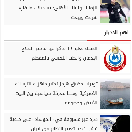
الزمالك والبنك الأهلي: تسجيلات «الفار»
سُرقت وبيعت
اهم الاخبار
الصحة تغلق 19 مركزا غير مرخص لعلاج
الإدمان والطب النفسي بالمقطم
توترات مضيق هرمز تختبر جاهزية الترسانة
الأميركية وسط معركة سياسية بين البيت
الأبيض وخصومه
هزة غير مسبوقة في «الموساد» على خلفية
فشل خطة تغيير النظام في إيران