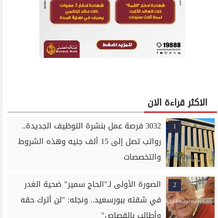
الاكثر قراءة الان
3032 فرصة عمل بنشرة التوظيف الجديدة..
1
رواتب تصل إلى 15 ألف جنيه وهذه الشروط
والتخصصات
الصورة الأولى لـ"الحاج سمير" ضحية الغدر
2
في شقته ببورسعيد.. ونجله: "لن أترك حقه
وأطالب بالقصاص"