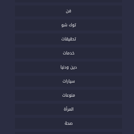
فن
توك شو
تحقيقات
خدمات
دين ودنيا
سيارات
منوعات
المرأة
صحة