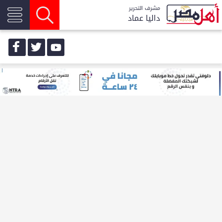
مشرف التحرير
داليا عماد