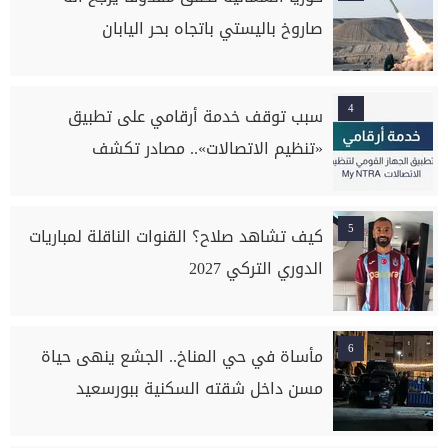
صاروخ باليستي باتجاه بحر اليابان
4
سبب توقف خدمة أرقامي على تطبيق
«تنظيم الاتصالات».. مصادر تكشف
5
كيف تشاهد صلاح؟ القنوات الناقلة لمباريات
الدوري التركي 2027
6
مأساة في حي المناخ.. الجشع ينهى حياة
مسن داخل شقته السكنية ببورسعيد