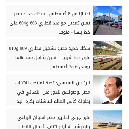
اعتبارًا من 8 أغسطس.. سكك حديد مصر
تعلن تعديل مواعيد قطاري 603 و604 على
خط بنها - منوف
سكك حديد مصر: تشغيل قطاري 809 و810
على خط شربين - قلين بكامل مسارهما
يومي 6 و7 أغسطس
الرئيس السيسي: تحية لمنتخب ناشئات
مصر لوصولهن للدور قبل النهائي في
بطولة كأس العالم للناشئات بكرة اليد
غلق جزئي لطريق مصر أسوان الزراعي
بالبدرشين 4 أيام لتنفيذ أعمال القطار