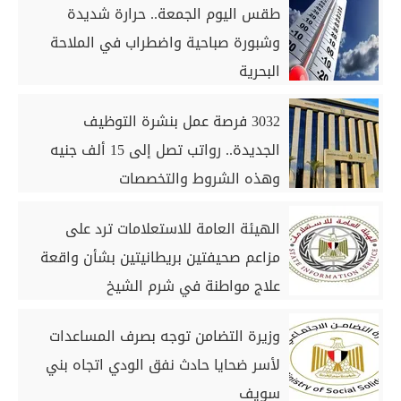
طقس اليوم الجمعة.. حرارة شديدة
وشبورة صباحية واضطراب في الملاحة
البحرية
3032 فرصة عمل بنشرة التوظيف
الجديدة.. رواتب تصل إلى 15 ألف جنيه
وهذه الشروط والتخصصات
الهيئة العامة للاستعلامات ترد على
مزاعم صحيفتين بريطانيتين بشأن واقعة
علاج مواطنة في شرم الشيخ
وزيرة التضامن توجه بصرف المساعدات
لأسر ضحايا حادث نفق الودي اتجاه بني
سويف