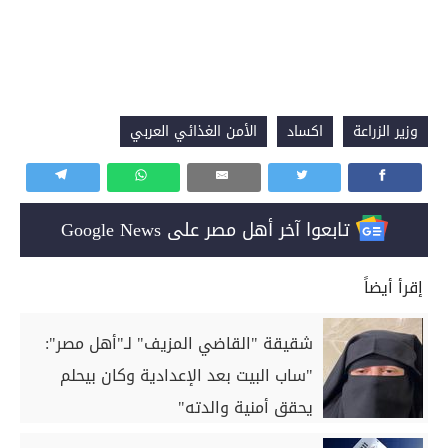
وزير الزراعة
اكساد
الأمن الغذائي العربي
تابعوا آخر أهل مصر على Google News
إقرأ أيضاً
شقيقة "القاضي المزيف" لـ"أهل مصر":
"ساب البيت بعد الإعدادية وكان بيحلم
يحقق أمنية والدته"