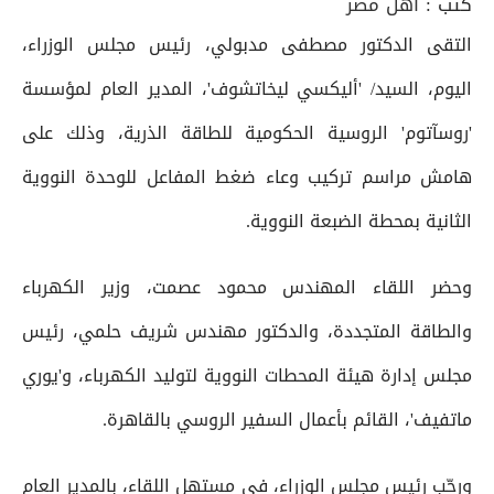
كتب :
أهل مصر
التقى الدكتور مصطفى مدبولي، رئيس مجلس الوزراء،
اليوم، السيد/ 'أليكسي ليخاتشوف'، المدير العام لمؤسسة
'روسآتوم' الروسية الحكومية للطاقة الذرية، وذلك على
هامش مراسم تركيب وعاء ضغط المفاعل للوحدة النووية
الثانية بمحطة الضبعة النووية.
وحضر اللقاء المهندس محمود عصمت، وزير الكهرباء
والطاقة المتجددة، والدكتور مهندس شريف حلمي، رئيس
مجلس إدارة هيئة المحطات النووية لتوليد الكهرباء، و'يوري
ماتفيف'، القائم بأعمال السفير الروسي بالقاهرة.
ورحّب رئيس مجلس الوزراء، في مستهل اللقاء، بالمدير العام