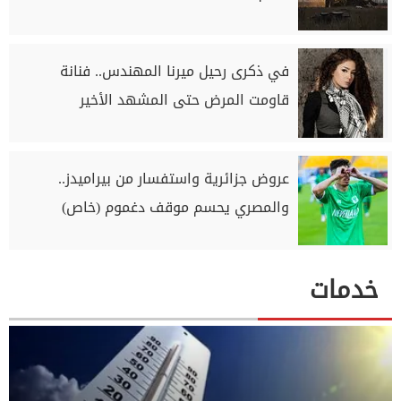
في ذكرى رحيل ميرنا المهندس.. فنانة
قاومت المرض حتى المشهد الأخير
عروض جزائرية واستفسار من بيراميدز..
والمصري يحسم موقف دغموم (خاص)
خدمات