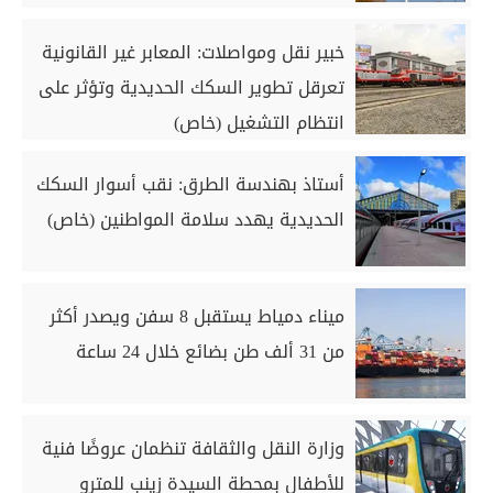
خبير نقل ومواصلات: المعابر غير القانونية
تعرقل تطوير السكك الحديدية وتؤثر على
انتظام التشغيل (خاص)
أستاذ بهندسة الطرق: نقب أسوار السكك
الحديدية يهدد سلامة المواطنين (خاص)
ميناء دمياط يستقبل 8 سفن ويصدر أكثر
من 31 ألف طن بضائع خلال 24 ساعة
وزارة النقل والثقافة تنظمان عروضًا فنية
للأطفال بمحطة السيدة زينب للمترو