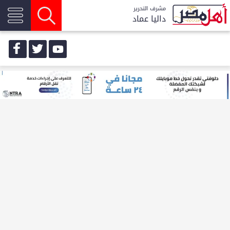
مشرف التحرير
داليا عماد