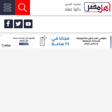
مشرف التحرير
داليا عماد