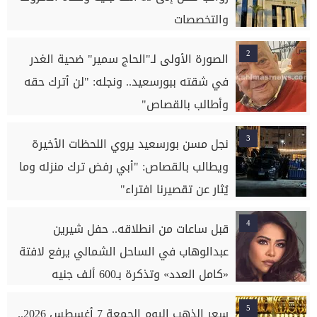
والتخصصات
2
الصورة الأولى لـ"الحاج سمير" ضحية الغدر
في شقته ببورسعيد.. ونجله: "لن أترك حقه
وأطالب بالقصاص"
3
نجل مسن بورسعيد يروي اللحظات الأخيرة
ويطالب بالقصاص: "أبي رفض ترك منزله وما
يُثار عن تقصيرنا افتراء"
4
قبل ساعات من انطلاقه.. حفل شيرين
عبدالوهاب في الساحل الشمالي يرفع لافتة
«كامل العدد» وتذكرة بـ600 ألف جنيه
5
سعر الذهب اليوم الجمعة 7 أغسطس 2026..