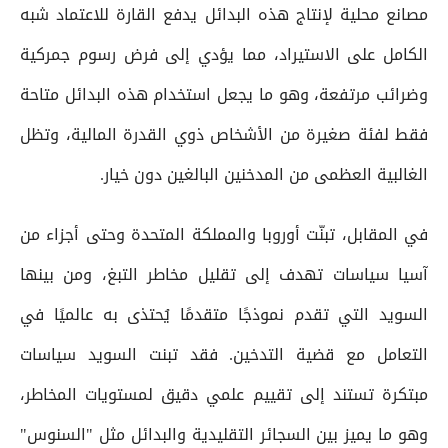
مصانع محلية لإنتاج هذه البدائل يدفع القارة للاعتماد شبه
الكامل على الاستيراد، مما يؤدي إلى فرض رسوم جمركية
وضرائب مرتفعة، وهو ما يجعل استخدام هذه البدائل متاحة
فقط لفئة صغيرة من الأشخاص ذوي القدرة المالية، وتظل
الغالبية العظمى من المدخنين البالغين دون خيار.
في المقابل، تبنّت أوروبا والمملكة المتحدة وحتى أجزاء من
آسيا سياسات تهدف إلى تقليل مخاطر التبغ، ومن بينها
السويد التي تقدم نموذجًا متقدمًا يُحتذى به عالميًا في
التعامل مع قضية التدخين. فقد تبنت السويد سياسات
مبتكرة تستند إلى تقييم علمي دقيق لمستويات المخاطر،
وهو ما يميز بين السجائر التقليدية والبدائل مثل "السنوس"