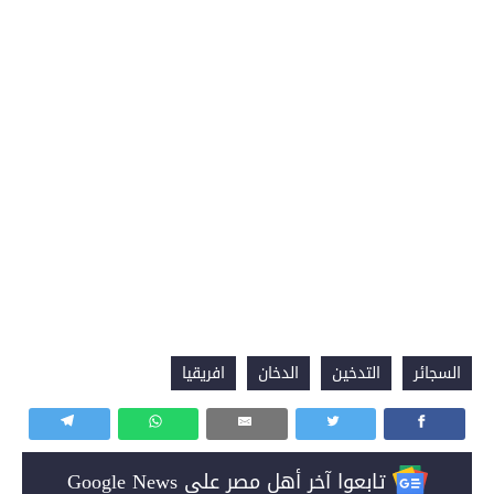
السجائر
التدخين
الدخان
افريقيا
تابعوا آخر أهل مصر على Google News