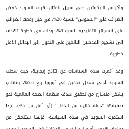
وأكياس النيكوتين. على سبيل المثال، قررت السويد خفض
الضرائب على "السنوس" بنسبة 20%، في حين رفعت الضرائب
على السجائر التقليدية بنسبة 9%، وذلك في خطوة تهدف
إلى تشجيع المدخنين البالغين على التحول إلى البدائل الأقل
خطورة.
وقد أثمرت هذه السياسات عن نتائج إيجابية، حيث سجلت
السويد أدنى معدل تدخين في أوروبا بلغ 5.6%، وتقترب
بشكل متسارع من تحقيق هدف منظمة الصحة العالمية نحو
تصنيفها "دولة خالية من الدخان" (أي أقل من 5%). وإذا
استمرت السويد في هذه السياسة، فإنها ستتمكن من
تحقيق هدف "أوروبا خالية من الدخان" قبل الموعد المحدد