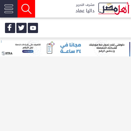
مشرف التحرير
داليا عماد