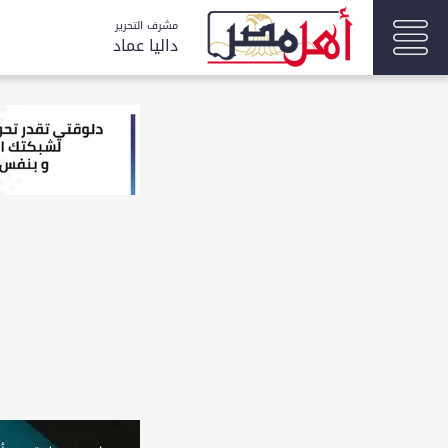
مشرف التحرير
داليا عماد