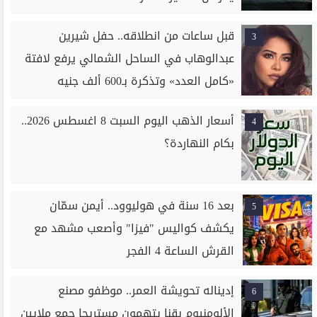
قبل ساعات من انطلاقه.. حفل شيرين
3
عبدالوهاب في الساحل الشمالي يرفع لافتة
«كامل العدد» وتذكرة بـ600 ألف جنيه
أسعار الذهب اليوم السبت 8 اغسطس 2026..
4
بكام النهاردة؟
بعد 16 سنة في هوليوود.. أيمن سمّان
5
يكشف كواليس "فيزا" وأصعب مشهد مع
القرش الساعة 4 الفجر
إديناله تحويشة العمر.. موظفو مصنع
6
الألومنيوم بقنا يتهمون مستريحا جمع ملايين