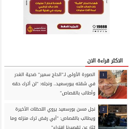
الاكثر قراءة الان
الصورة الأولى لـ"الحاج سمير" ضحية الغدر
1
في شقته ببورسعيد.. ونجله: "لن أترك حقه
وأطالب بالقصاص"
نجل مسن بورسعيد يروي اللحظات الأخيرة
2
ويطالب بالقصاص: "أبي رفض ترك منزله وما
يُثار عن تقصيرنا افتراء"