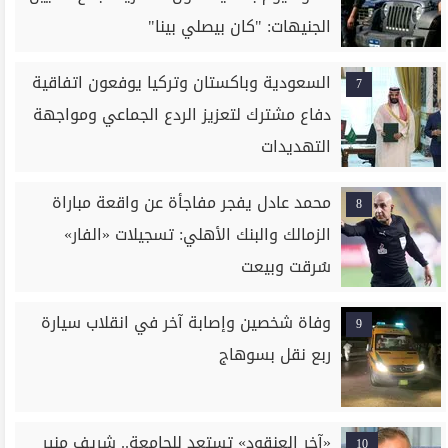
الجنيهات: "كان بيصلي بينا"
السعودية وباكستان وتركيا يوفعون اتفاقية
7
دفاع مشترك لتعزيز الردع الجماعي ومواجهة
التهديدات
محمد عادل يفجر مفاجأة عن واقعة مباراة
8
الزمالك والبنك الأهلي: تسجيلات «الفار»
سُرقت وبيعت
وفاة شخصين وإصابة آخر في انقلاب سيارة
9
ربع نقل بسوهاج
«آخر العنقود» تستعد للجامعة.. شريف منير
10