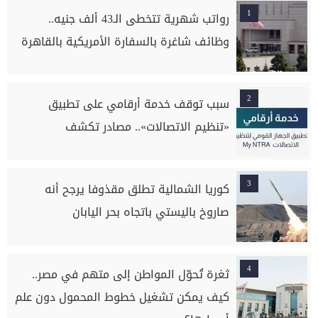
1
رواتب شهرية تتخطى الـ43 ألف جنيه..
وظائف شاغرة بالسفارة الأمريكية بالقاهرة
2
سبب توقف خدمة أرقامي على تطبيق
«تنظيم الاتصالات».. مصادر تكشف
3
كوريا الشمالية تطلق مقذوفا يرجح أنه
صاروخ باليستي باتجاه بحر اليابان
4
ثغرة تُحوّل المواطن إلى متهم في مصر..
كيف يمكن تشغيل خطوط المحمول دون علم