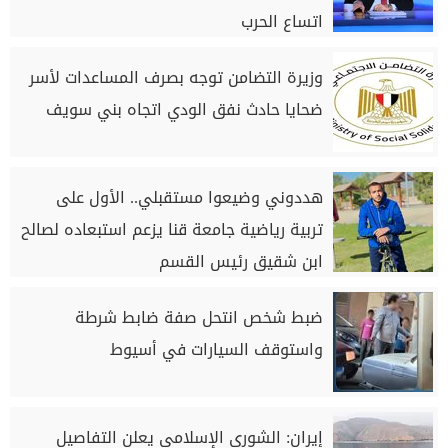
اتساع الحرب
وزيرة التضامن توجه بصرف المساعدات لأسر
ضحايا حادث نفق الودي اتجاه بني سويف
هددوني وضيعوا مستقبلي.. الأول على
تربية رياضية جامعة قنا يزعم استبعاده لصالح
ابن شقيق رئيس القسم
ضبط شخص انتحل صفة ضابط شرطة
واستوقف السيارات في أسيوط
إيران: الشورى الإسلامي يعلن التفاصيل