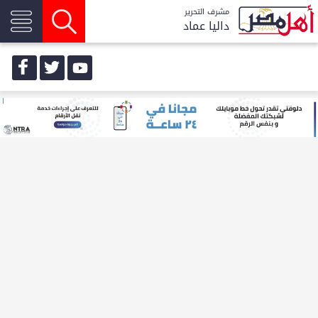
مشرف التحرير
داليا عماد