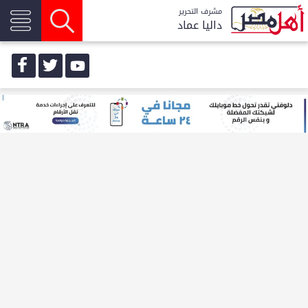
مشرف التحرير
داليا عماد