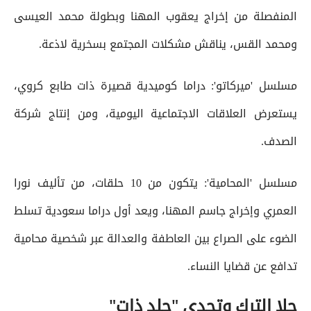
المنفصلة من إخراج يعقوب المهنا وبطولة محمد العيسى
ومحمد القس، يناقش مشكلات المجتمع بسخرية لاذعة.
مسلسل 'ميركاتو': دراما كوميدية قصيرة ذات طابع كروي،
يستعرض العلاقات الاجتماعية اليومية، ومن إنتاج شركة
الصدف.
مسلسل 'المحامية': يتكون من 10 حلقات، من تأليف نورا
العمري وإخراج جاسم المهنا، ويعد أول دراما سعودية تسلط
الضوء على الصراع بين العاطفة والعدالة عبر شخصية محامية
تدافع عن قضايا النساء.
حلا الترك وتحدي "جلد ذات"