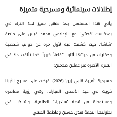
إطلالات سينمائية ومسرحية متميزة
يأتي هذا المسلسل بعد ظهور مميز لحلا الترك في
بودكاست 'قصتي' مع الإعلامي محمد قيس على منصة
'شاشا'، حيث كشفت فيه لأول مرة عن جوانب شخصية
وحكايات من حياتها أثارت تفاعلاً كبيراً. كما تألقت حلا في
الفترة الأخيرة عبر عملين ضخمين:
مسرحية 'أميرة قلبي زين' (2026): عُرضت على مسرح الأرينا
كويت في عيد الأضحى المبارك، وهي رؤية معاصرة
ومستوحاة من قصة 'سندريلا' العالمية، وشاركت في
بطولتها النجمة هدى حسين وفاطمة الصفي.