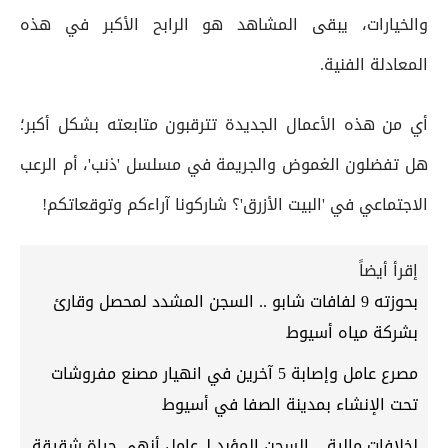
والخيارات، يبقى المشاهد هو الرابح الأكبر في هذه
المعادلة الفنية.
أي من هذه الأعمال الجديدة تترقبون متابعته بشكل أكبر؛
هل تفضلون الغموض والجريمة في مسلسل 'ذنب'، أم الرعب
الاجتماعي في 'البيت الأزرق'؟ شاركونا آراءكم وتوقعاتكم!
إقرأ أيضاً
بحوزته 9 لفافات شابو .. السجن المشدد لمحصل وقارئ
بشركة مياه أسيوط
مصرع عامل وإصابة 5 آخرين في انهيار مصنع مفروشات
تحت الإنشاء بمدينة الصفا في أسيوط
لخلافات مالية .. السجن المؤبد لـ عامل أنهى حياة شقيقة