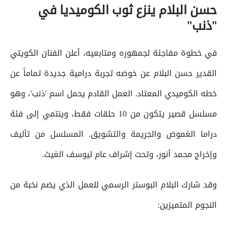
حسن البلام ينزع ثوب الكوميديا في
"ذنب"
في خطوة مفاجئة لجمهوره ومتابعيه، أعلن الفنان الكويتي
القدير حسن البلام عن خوضه تجربة درامية جديدة تماماً عن
خطه الكوميدي المعتاد. العمل القادم يحمل اسم 'ذنب'، وهو
مسلسل قصير يتكون من 10 حلقات فقط، وينتمي إلى فئة
دراما الغموض والجريمة والتشويق. المسلسل من تأليف
وإخراج محمد أنور، وتحت إشراف عام ليوسف الغيث.
وقد شارك البلام البوستر الرسمي للعمل الذي يضم نخبة من
النجوم المتميزين: