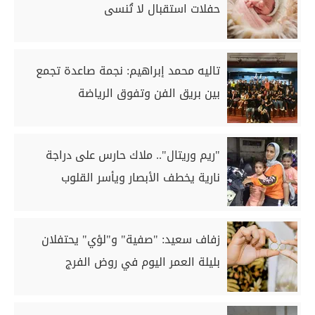
حفلات استقبال لا تُنسى
تاليه محمد إبراهيم: نجمة صاعدة تجمع
بين بريق الفن وتفوق الرياضة
"ريم وريتال".. ملاك حارس على دراجة
نارية يخطف الأبصار ويأسر القلوب
زفاف سعيد: "صفية" و"لؤي" يحتفلان
بليلة العمر اليوم في روض الفرج