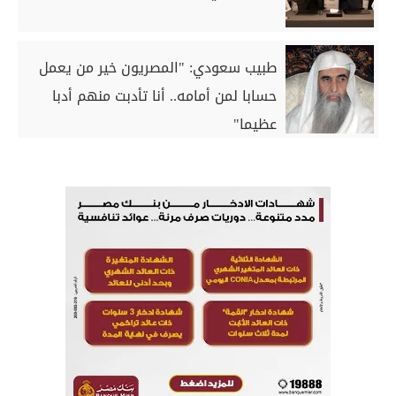
طبيب سعودي: "المصريون خير من يعمل
حسابا لمن أمامه.. أنا تأدبت منهم أدبا
عظيما"