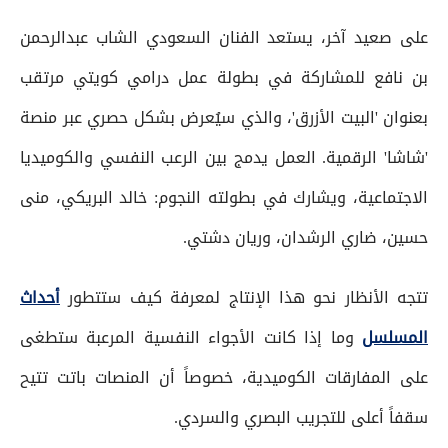
على صعيد آخر، يستعد الفنان السعودي الشاب عبدالرحمن
بن نافع للمشاركة في بطولة عمل درامي كويتي مرتقب
بعنوان 'البيت الأزرق'، والذي سيُعرض بشكل حصري عبر منصة
'شاشا' الرقمية. العمل يدمج بين الرعب النفسي والكوميديا
الاجتماعية، ويشارك في بطولته النجوم: خالد البريكي، منى
حسين، ضاري الرشدان، وريان دشتي.
تتجه الأنظار نحو هذا الإنتاج لمعرفة كيف ستتطور
أحداث
المسلسل
وما إذا كانت الأجواء النفسية المرعبة ستطغى
على المفارقات الكوميدية، خصوصاً أن المنصات باتت تتيح
سقفاً أعلى للتجريب البصري والسردي.